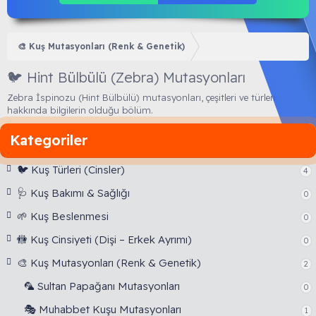
🎨 Kuş Mutasyonları (Renk & Genetik)
🐦 Hint Bülbülü (Zebra) Mutasyonları
Zebra İspinozu (Hint Bülbülü) mutasyonları, çeşitleri ve türleri
hakkında bilgilerin olduğu bölüm.
Kategoriler
🐦 Kuş Türleri (Cinsler)
4
🩺 Kuş Bakımı & Sağlığı
0
🌱 Kuş Beslenmesi
0
🚻 Kuş Cinsiyeti (Dişi – Erkek Ayrımı)
0
🎨 Kuş Mutasyonları (Renk & Genetik)
2
🦜 Sultan Papağanı Mutasyonları
0
🎭 Muhabbet Kuşu Mutasyonları
1