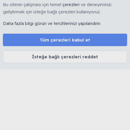
Bu sitenin çalışması için temel
çerezleri
ve deneyiminizi
geliştirmek için isteğe bağlı çerezleri kullanıyoruz.
🇹🇷 Muhabbetkuslari.org, 2008 yılında kurulmuş, kuş
hobisine yönelik bilimsel ve deneyime dayalı bilgi
Daha fazla bilgi görün ve tercihlerinizi yapılandırın
paylaşımını esas alan köklü bir forumdur. 🚫 Reklam, ürün
satışı ve link bırakmak yasaktır. 🔒 Kişisel veriler korunur.
Tüm çerezleri kabul et
⚖️ Tüm içerikler 5846 sayılı Fikir ve Sanat Eserleri Kanunu
kapsamında olup izinsiz kopyalanamaz.
İsteğe bağlı çerezleri reddet
MUHABBET KUŞU HAKKINDA
Cinsiyet belirleme
Yaş belirleme
Tüy dökümü
İshal tedavisi
Mutasyon ve Renkler
Kuşlarda Halsizlik ve Kabarma
MUHABBETKUSLARI.ORG HAKKINDA
Biz Kimiz...