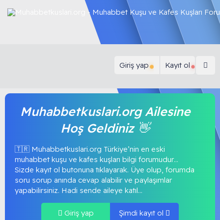
Giriş yap
Kayıt ol
Muhabbetkuslari.org Ailesine
Hoş Geldiniz 👋
🇹🇷 Muhabbetkuslari.org Türkiye’nin en eski
muhabbet kuşu ve kafes kuşları bilgi forumudur…
Sizde kayıt ol butonuna tıklayarak. Üye olup, forumda
soru sorup anında cevap alabilir ve paylaşımlar
yapabilirsiniz. Hadi sende aileye katıl...
Giriş yap
Şimdi kayıt ol