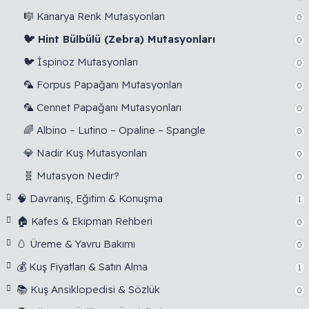
🎼 Kanarya Renk Mutasyonları
0
🐦 Hint Bülbülü (Zebra) Mutasyonları
0
🐦 İspinoz Mutasyonları
0
🦜 Forpus Papağanı Mutasyonları
0
🦜 Cennet Papağanı Mutasyonları
0
🌈 Albino – Lutino – Opaline – Spangle
0
💎 Nadir Kuş Mutasyonları
0
🧬 Mutasyon Nedir?
0
🧠 Davranış, Eğitim & Konuşma
1
🏠 Kafes & Ekipman Rehberi
0
🥚 Üreme & Yavru Bakımı
0
💰 Kuş Fiyatları & Satın Alma
1
📚 Kuş Ansiklopedisi & Sözlük
0