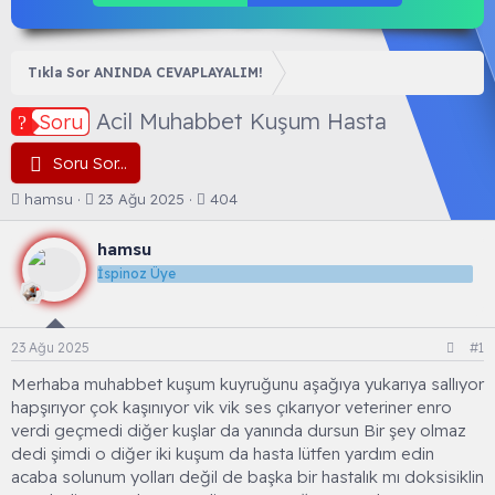
Tıkla Sor ANINDA CEVAPLAYALIM!
Acil Muhabbet Kuşum Hasta
Soru
Soru Sor...
K
B
hamsu
23 Ağu 2025
404
o
a
n
ş
hamsu
b
l
İspinoz Üye
u
a
y
n
u
g
b
ı
23 Ağu 2025
#1
a
ç
ş
t
Merhaba muhabbet kuşum kuyruğunu aşağıya yukarıya sallıyor
l
a
hapşırıyor çok kaşınıyor vik vik ses çıkarıyor veteriner enro
a
r
verdi geçmedi diğer kuşlar da yanında dursun Bir şey olmaz
t
i
dedi şimdi o diğer iki kuşum da hasta lütfen yardım edin
a
h
acaba solunum yolları değil de başka bir hastalık mı doksisiklin
n
i