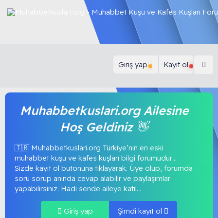
Giriş yap
Kayıt ol
Muhabbetkuslari.org Ailesine
Hoş Geldiniz 👋
🇹🇷 Muhabbetkuslari.org Türkiye’nin en eski
muhabbet kuşu ve kafes kuşları bilgi forumudur…
Sizde kayıt ol butonuna tıklayarak. Üye olup, forumda
soru sorup anında cevap alabilir ve paylaşımlar
yapabilirsiniz. Hadi sende aileye katıl...
Giriş yap
Şimdi kayıt ol