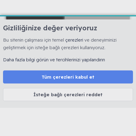
Gizliliğinize değer veriyoruz
Bu sitenin çalışması için temel
çerezleri
ve deneyiminizi
geliştirmek için isteğe bağlı çerezleri kullanıyoruz.
🇹🇷 Muhabbetkuslari.org, 2008 yılında kurulmuş, kuş
hobisine yönelik bilimsel ve deneyime dayalı bilgi
Daha fazla bilgi görün ve tercihlerinizi yapılandırın
paylaşımını esas alan köklü bir forumdur. 🚫 Reklam, ürün
satışı ve link bırakmak yasaktır. 🔒 Kişisel veriler korunur.
⚖️ Tüm içerikler 5846 sayılı Fikir ve Sanat Eserleri Kanunu
Tüm çerezleri kabul et
kapsamında olup izinsiz kopyalanamaz.
İsteğe bağlı çerezleri reddet
MUHABBET KUŞU HAKKINDA
Cinsiyet belirleme
Yaş belirleme
Tüy dökümü
İshal tedavisi