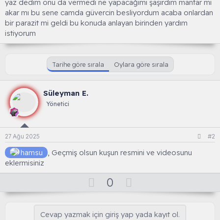
yaz dedim onu da vermedi ne yapacağımı şaşırdım mantar mı
akar mı bu sene camda güvercin besliyordum acaba onlardan
bir parazit mi geldi bu konuda anlayan birinden yardım
istiyorum
Tarihe göre sırala
Oylara göre sırala
Süleyman E.
Yönetici
27 Ağu 2025
#2
hamsu
, Geçmiş olsun kuşun resmini ve videosunu
eklermisiniz
O
D
0
y
o
l
w
Cevap yazmak için giriş yap yada kayıt ol.
a
n