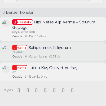
v
o
Benzer konular
t
e
Hızlı Nefes Alıp Verme - Solunum
Hastalık
Güçlüğü
aleysuvefıstıkcan
Cevaplar
0
Dün 14:48 da
Sahiplenmek Istiyorum
Soru
Zeynp46
Cevaplar
0
Çarşamba saat 01:58'de
Lutino Kuş Cinsiyet Ve Yaş
Soru
Ay.
Cevaplar
1
31 dakika önce
Facebook
Twitter
Reddit
Pinterest
Tumblr
WhatsApp
E-posta
Paylaş: