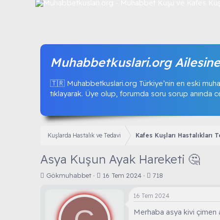
Muhabbetkuslari.org Ailesine
🇹🇷 Muhabbetkuslari.org Türkiye’nin en eski muha
tıklayarak. Üye olup, forumda soru sorup anında ceva
Kuşlarda Hastalık ve Tedavi
Kafes Kuşları Hastalıkları 
Asya Kuşun Ayak Hareketi 🤔
K
B
Gökmuhabbet
16 Tem 2024
718
o
a
n
ş
16 Tem 2024
b
l
u
a
Merhaba asya kivi çimen 
y
n