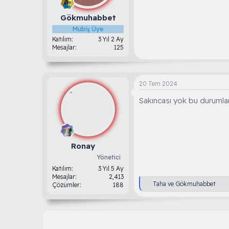
Gökmuhabbet
Mubiş Üye
Katılım
3 Yıl 2 Ay
Mesajlar
125
20 Tem 2024
Sakıncası yok bu durumlar 
Ronay
Yönetici
Katılım
3 Yıl 5 Ay
Mesajlar
2,413
T
Taha
ve
Gökmuhabbet
Çözümler
188
e
p
k
i
l