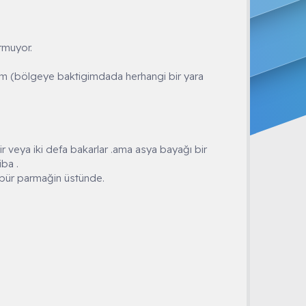
rmuyor.
yim (bölgeye baktigimdada herhangi bir yara
r veya iki defa bakarlar .ama asya bayağı bir
ba .
öbür parmağin üstünde.