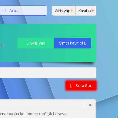
ar
Test Çöz
Neler yeni
Forum Kuralları
K
Giriş yap
Kayıt ol
Giriş yap
Şimdi kayıt ol
una
Soru Sor...
#1
r.ama bugün kendimce değişik birşeye