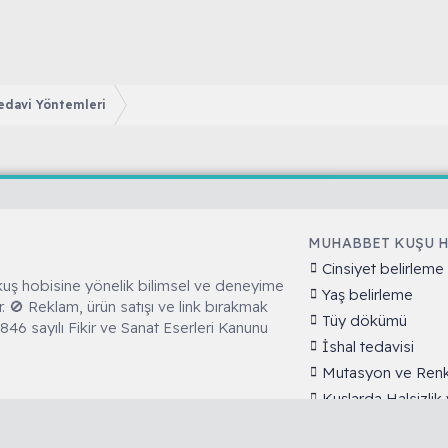
Tedavi Yöntemleri
MUHABBET KUŞU 
Cinsiyet belirleme
kuş hobisine yönelik bilimsel ve deneyime
Yaş belirleme
r. 🚫 Reklam, ürün satışı ve link bırakmak
Tüy dökümü
 5846 sayılı Fikir ve Sanat Eserleri Kanunu
İshal tedavisi
Mutasyon ve Renk
Kuşlarda Halsizli