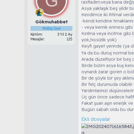
G
rastladım.veya bana değişi
u
g
Asya yaklaşık beş yildir b
b
ı
Kendimce iki ihtimal verd
a
ç
-kendi kendine tırnakları
ş
t
Gökmuhabbet
l
a
- veya kemik erimesi gibi 
Mubiş Üye
a
r
Kırılma veya incitme gibi
Katılım
3 Yıl 2 Ay
t
i
Mesajlar
125
yok,hissizlik yok)
a
h
Keyfi gayet yerinde (ya d
n
i
Ya da bu duruş normal b
Arada düzeltiyor bir beş 
Birde bizim asya kuş kendi
oynardı zarar goren o böl
Bir de şöyle bir şey aklı
Bir felç durumuda olabilir 
Yardımlarınızi düşünceleri
Üç gün önce sadece hafif 
Fakat şuan aşırı enerjik v
Bugün sabah oldu bu du
Ekli dosyalar