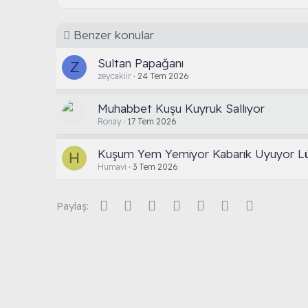
e
r
:
Benzer konular
Sultan Papağanı
Z
zeycakiir
24 Tem 2026
Muhabbet Kuşu Kuyruk Sallıyor
Ronay
17 Tem 2026
Kuşum Yem Yemiyor Kabarık Uyuyor Lü
H
Humavi
3 Tem 2026
Facebook
Twitter
Reddit
Pinterest
Tumblr
WhatsApp
E-posta
Paylaş: