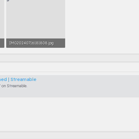
IMG20240716181808.jpg
1.8 MB · Görüntüleme: 25
ed | Streamable
 on Streamable.