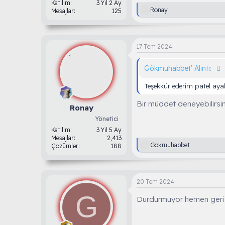
Katılım
3 Yıl 2 Ay
T
Ronay
Mesajlar
125
e
p
k
i
17 Tem 2024
l
e
r
Gökmuhabbet' Alıntı:
:
Teşekkür ederim patel aya
Bir müddet deneyebilirsini
Ronay
Yönetici
Katılım
3 Yıl 5 Ay
Mesajlar
2,413
T
Gökmuhabbet
Çözümler
188
e
p
k
i
20 Tem 2024
l
e
G
Durdurmuyor hemen geri ç
r
: