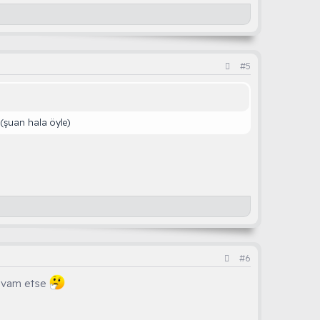
#5
(şuan hala öyle)
#6
devam etse