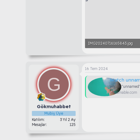
IMG20240716165843.jpg
1.3 MB · Görüntüleme: 52
16 Tem 2024
G
Watch unnam
Watch "unnamed"
streamable.com
Gökmuhabbet
Mubiş Üye
Katılım
3 Yıl 2 Ay
Mesajlar
125