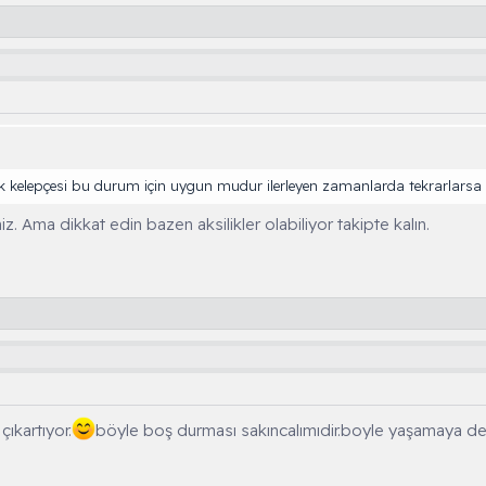
k kelepçesi bu durum için uygun mudur ilerleyen zamanlarda tekrarlarsa 
z. Ama dikkat edin bazen aksilikler olabiliyor takipte kalın.
ıkartıyor.
böyle boş durması sakıncalımıdir.boyle yaşamaya 