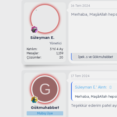
16 Tem 2024
Merhaba, MaşâAllah hepsin
Süleyman E.
Yönetici
Katılım
3 Yıl 4 Ay
Mesajlar
1,159
T
İpek..s
ve
Gökmuhabbet
Çözümler
20
e
p
k
i
17 Tem 2024
l
e
G
r
Süleyman E.' Alıntı:
:
Merhaba, MaşâAllah hepsin
Teşekkür ederim patel aya
Gökmuhabbet
Mubiş Üye