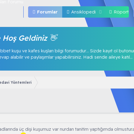
Forumlar
Ansiklopedi
Röportajl
 Hoş Geldiniz 👋
bbet kuşu ve kafes kuşları bilgi forumudur… Sizde kayıt ol buton
p alabilir ve paylaşımlar yapabilirsiniz. Hadi sende aileye katıl...
Tedavi Yöntemleri
adlarında üç dişi kuşumuz var nurdan tanitim yaptığımda olmustu