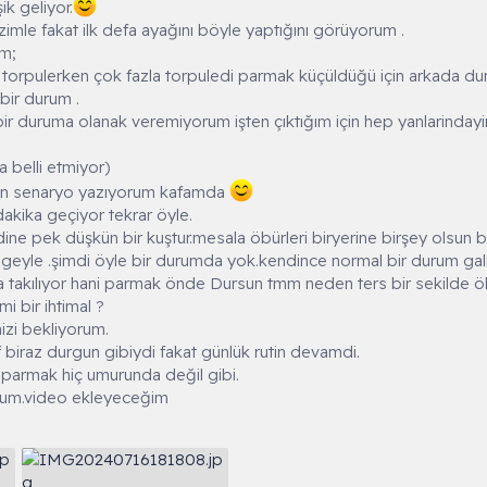
k geliyor.
izimle fakat ilk defa ayağını böyle yaptığını görüyorum .
im;
nı torpulerken çok fazla torpuledi parmak küçüldüğü için arkada du
bir durum .
 bir duruma olanak veremiyorum işten çıktığım için hep yanlarinda
a belli etmiyor)
en senaryo yazıyorum kafamda
dakika geçiyor tekrar öyle.
ne pek düşkün bir kuştur.mesala öbürleri biryerine birşey olsun bi
geyle .şimdi öyle bir durumda yok.kendince normal bir durum gali
ma takılıyor hani parmak önde Dursun tmm neden ters bir sekilde 
mi bir ihtimal ?
nizi bekliyorum.
biraz durgun gibiydi fakat günlük rutin devamdi.
e parmak hiç umurunda değil gibi.
rum.video ekleyeceğim