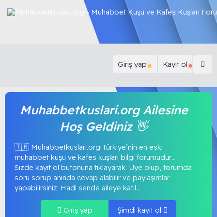
Giriş yap
Kayıt ol
Muhabbetkuslari.org Ailesine
Hoş Geldiniz 👋
🇹🇷 Muhabbetkuslari.org Türkiye’nin en eski
muhabbet kuşu ve kafes kuşları bilgi forumudur…
Sizde kayıt ol butonuna tıklayarak. Üye olup, forumda
soru sorup anında cevap alabilir ve paylaşımlar
yapabilirsiniz. Hadi sende aileye katıl...
Giriş yap
Şimdi kayıt ol