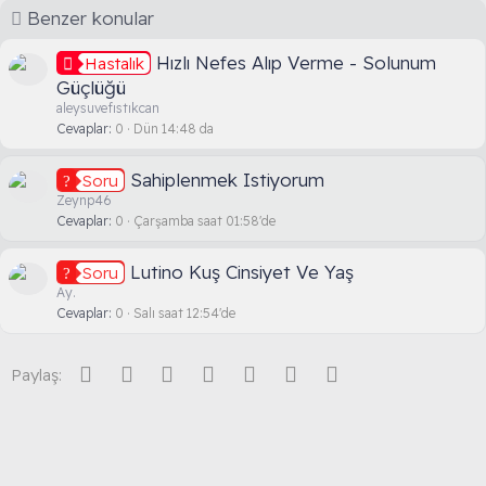
o
Benzer konular
t
e
Hızlı Nefes Alıp Verme - Solunum
Hastalık
Güçlüğü
aleysuvefıstıkcan
Cevaplar
0
Dün 14:48 da
Sahiplenmek Istiyorum
Soru
Zeynp46
Cevaplar
0
Çarşamba saat 01:58'de
Lutino Kuş Cinsiyet Ve Yaş
Soru
Ay.
Cevaplar
0
Salı saat 12:54'de
Facebook
Twitter
Reddit
Pinterest
Tumblr
WhatsApp
E-posta
Paylaş: