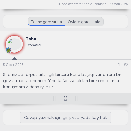
n
i
Moderatör tarafında düzenlendi:
4 Ocak 2025
Tarihe göre sırala
Oylara göre sırala
Taha
Yönetici
5 Ocak 2025
#2
Sitemizde forpuslarla ilgili birsuru konu başlığı var onlara bir
göz atmanızı öneririm. Yine kafanıza takılan bir konu olursa
konuşmamız daha iyi olur
O
D
0
y
o
l
w
Cevap yazmak için giriş yap yada kayıt ol.
a
n
v