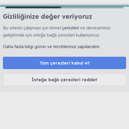
Gizliliğinize değer veriyoruz
Bu sitenin çalışması için temel
çerezleri
ve deneyiminizi
geliştirmek için isteğe bağlı çerezleri kullanıyoruz.
🇹🇷 Muhabbetkuslari.org, 2008 yılında kurulmuş, kuş
hobisine yönelik bilimsel ve deneyime dayalı bilgi
Daha fazla bilgi görün ve tercihlerinizi yapılandırın
paylaşımını esas alan köklü bir forumdur. 🚫 Reklam, ürün
satışı ve link bırakmak yasaktır. 🔒 Kişisel veriler korunur.
⚖️ Tüm içerikler 5846 sayılı Fikir ve Sanat Eserleri Kanunu
Tüm çerezleri kabul et
kapsamında olup izinsiz kopyalanamaz.
İsteğe bağlı çerezleri reddet
MUHABBET KUŞU HAKKINDA
Cinsiyet belirleme
Yaş belirleme
Tüy dökümü
İshal tedavisi
Mutasyon ve Renkler
Kuşlarda Halsizlik ve Kabarma