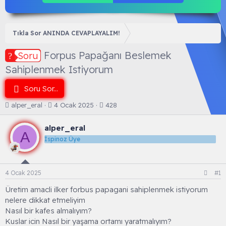
Tıkla Sor ANINDA CEVAPLAYALIM!
Forpus Papağanı Beslemek
Soru
Sahiplenmek Istiyorum
Soru Sor...
K
B
alper_eral
4 Ocak 2025
428
o
a
n
ş
alper_eral
b
l
A
İspinoz Üye
u
a
y
n
u
g
b
ı
4 Ocak 2025
#1
a
ç
ş
t
Üretim amacli ilker forbus papagani sahiplenmek istiyorum
l
a
nelere dikkat etmeliyim
a
r
Nasıl bir kafes almalıyım?
t
i
Kuslar icin Nasıl bir yaşama ortamı yaratmalıyım?
a
h