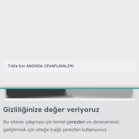
Tıkla Sor ANINDA CEVAPLAYALIM!
Gizliliğinize değer veriyoruz
Bu sitenin çalışması için temel
çerezleri
ve deneyiminizi
🇹🇷 Muhabbetkuslari.org, 2008 yılında kurulmuş, kuş
hobisine yönelik bilimsel ve deneyime dayalı bilgi
geliştirmek için isteğe bağlı çerezleri kullanıyoruz.
paylaşımını esas alan köklü bir forumdur. 🚫 Reklam, ürün