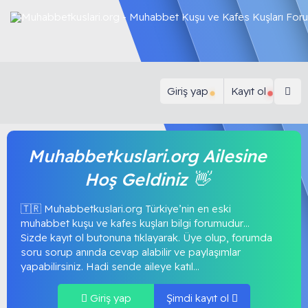
Giriş yap
Kayıt ol
Muhabbetkuslari.org Ailesine
Hoş Geldiniz 👋
🇹🇷 Muhabbetkuslari.org Türkiye’nin en eski
muhabbet kuşu ve kafes kuşları bilgi forumudur…
Sizde kayıt ol butonuna tıklayarak. Üye olup, forumda
soru sorup anında cevap alabilir ve paylaşımlar
yapabilirsiniz. Hadi sende aileye katıl...
Giriş yap
Şimdi kayıt ol