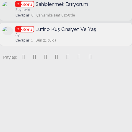
Sahiplenmek Istiyorum
Soru
Zeynp46
Cevaplar
0
Çarşamba saat 01:58'de
Lutino Kuş Cinsiyet Ve Yaş
Soru
Ay.
Cevaplar
1
Dün 21:30 da
Facebook
Twitter
Reddit
Pinterest
Tumblr
WhatsApp
E-posta
Paylaş: