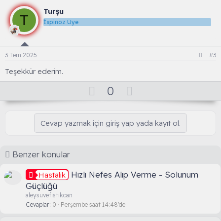
l
l
w
e
Turşu
T
a
n
r
İspinoz Üye
:
v
o
t
3 Tem 2025
#3
e
Teşekkür ederim.
O
D
0
y
o
l
w
Cevap yazmak için giriş yap yada kayıt ol.
a
n
v
o
Benzer konular
t
e
Hızlı Nefes Alıp Verme - Solunum
Hastalık
Güçlüğü
aleysuvefıstıkcan
Cevaplar
0
Perşembe saat 14:48'de