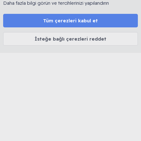
satışı ve link bırakmak yasaktır. 🔒 Kişisel veriler korunur.
Daha fazla bilgi görün ve tercihlerinizi yapılandırın
⚖️ Tüm içerikler 5846 sayılı Fikir ve Sanat Eserleri Kanunu
kapsamında olup izinsiz kopyalanamaz.
Tüm çerezleri kabul et
MUHABBET KUŞU HAKKINDA
İsteğe bağlı çerezleri reddet
Cinsiyet belirleme
Yaş belirleme
Tüy dökümü
İshal tedavisi
Mutasyon ve Renkler
Kuşlarda Halsizlik ve Kabarma
MUHABBETKUSLARI.ORG HAKKINDA
Biz Kimiz...
Forum Kuralları
Forum Rütbeleri
Sitemize Nereden Ulaştınız?
Kendimizi Tanıtalım