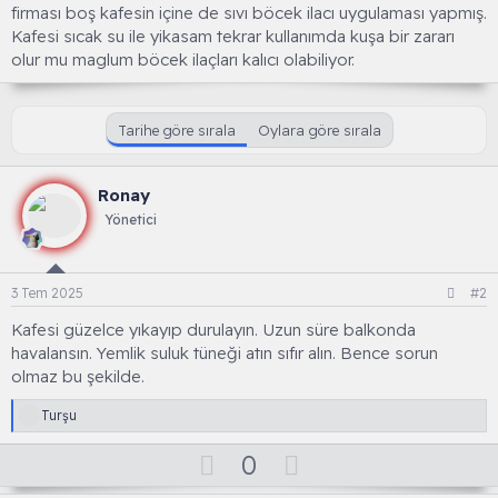
firması boş kafesin içine de sıvı böcek ilacı uygulaması yapmış.
n
i
Kafesi sıcak su ile yikasam tekrar kullanımda kuşa bir zararı
olur mu maglum böcek ilaçları kalıcı olabiliyor.
Tarihe göre sırala
Oylara göre sırala
Ronay
Yönetici
3 Tem 2025
#2
Kafesi güzelce yıkayıp durulayın. Uzun süre balkonda
havalansın. Yemlik suluk tüneği atın sıfır alın. Bence sorun
olmaz bu şekilde.
T
Turşu
e
p
O
D
0
k
y
o
i