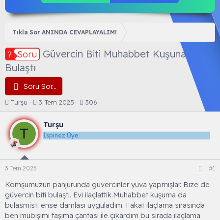
Tıkla Sor ANINDA CEVAPLAYALIM!
Güvercin Biti Muhabbet Kuşuna
Soru
Bulaştı
Soru Sor...
K
B
Turşu
3 Tem 2025
306
o
a
n
ş
Turşu
b
l
T
İspinoz Üye
u
a
y
n
u
g
b
ı
3 Tem 2025
#1
a
ç
ş
t
Komşumuzun panjurunda güvercinler yuva yapmışlar. Bize de
l
a
güvercin biti bulaştı. Evi ilaçlattik.Muhabbet kuşuma da
a
r
bulasmisti ense damlası uyguladım. Fakat ilaçlama sırasında
t
i
ben mubişimi taşıma çantası ile çıkardım bu sırada ilaçlama
a
h