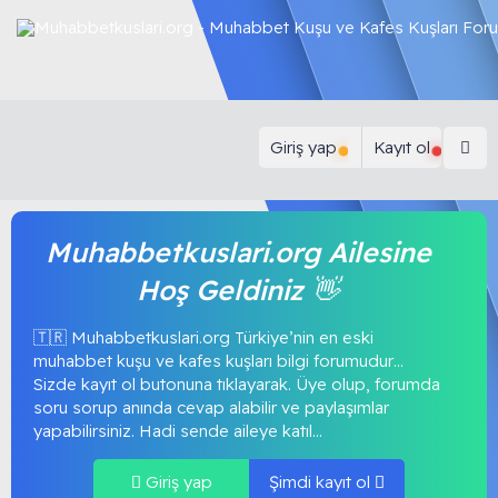
Giriş yap
Kayıt ol
Muhabbetkuslari.org Ailesine
Hoş Geldiniz 👋
🇹🇷 Muhabbetkuslari.org Türkiye’nin en eski
muhabbet kuşu ve kafes kuşları bilgi forumudur…
Sizde kayıt ol butonuna tıklayarak. Üye olup, forumda
soru sorup anında cevap alabilir ve paylaşımlar
yapabilirsiniz. Hadi sende aileye katıl...
Giriş yap
Şimdi kayıt ol