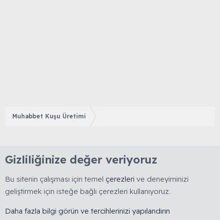
Muhabbet Kuşu Üretimi
Gizliliğinize değer veriyoruz
Bu sitenin çalışması için temel
çerezleri
ve deneyiminizi
geliştirmek için isteğe bağlı çerezleri kullanıyoruz.
🇹🇷 Muhabbetkuslari.org, 2008 yılında kurulmuş, kuş
Daha fazla bilgi görün ve tercihlerinizi yapılandırın
hobisine yönelik bilimsel ve deneyime dayalı bilgi