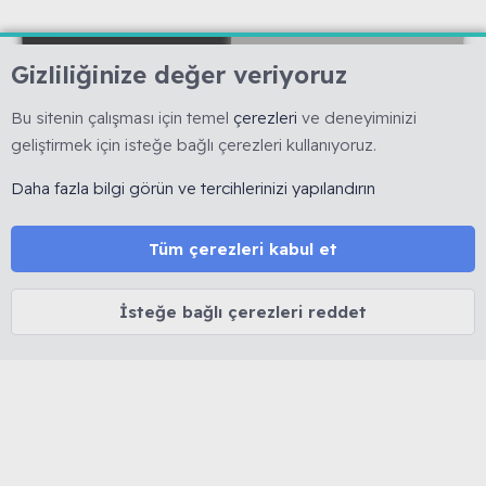
Gizliliğinize değer veriyoruz
Bu sitenin çalışması için temel
çerezleri
ve deneyiminizi
geliştirmek için isteğe bağlı çerezleri kullanıyoruz.
🇹🇷 Muhabbetkuslari.org, 2008 yılında kurulmuş, kuş
hobisine yönelik bilimsel ve deneyime dayalı bilgi
Daha fazla bilgi görün ve tercihlerinizi yapılandırın
paylaşımını esas alan köklü bir forumdur. 🚫 Reklam, ürün
satışı ve link bırakmak yasaktır. 🔒 Kişisel veriler korunur.
⚖️ Tüm içerikler 5846 sayılı Fikir ve Sanat Eserleri Kanunu
Tüm çerezleri kabul et
kapsamında olup izinsiz kopyalanamaz.
İsteğe bağlı çerezleri reddet
MUHABBET KUŞU HAKKINDA
Cinsiyet belirleme
Yaş belirleme
Tüy dökümü
İshal tedavisi
Mutasyon ve Renkler