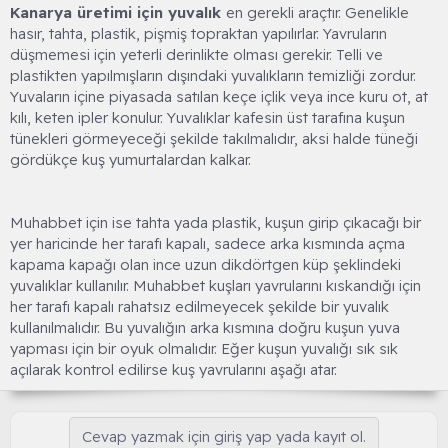
Kanarya üretimi için yuvalık
en gerekli araçtır. Genelikle
hasır, tahta, plastik, pişmiş topraktan yapılırlar. Yavruların
düşmemesi için yeterli derinlikte olması gerekir. Telli ve
plastikten yapılmışların dışındaki yuvalıkların temizliği zordur.
Yuvaların içine piyasada satılan keçe içlik veya ince kuru ot, at
kılı, keten ipler konulur. Yuvalıklar kafesin üst tarafına kuşun
tünekleri görmeyeceği şekilde takılmalıdır, aksi halde tüneği
gördükçe kuş yumurtalardan kalkar.
Muhabbet için ise tahta yada plastik, kuşun girip çıkacağı bir
yer haricinde her tarafı kapalı, sadece arka kısmında açma
kapama kapağı olan ince uzun dikdörtgen küp şeklindeki
yuvalıklar kullanılır. Muhabbet kuşları yavrularını kıskandığı için
her tarafı kapalı rahatsız edilmeyecek şekilde bir yuvalık
kullanılmalıdır. Bu yuvalığın arka kısmına doğru kuşun yuva
yapması için bir oyuk olmalıdır. Eğer kuşun yuvalığı sık sık
açılarak kontrol edilirse kuş yavrularını aşağı atar.
Cevap yazmak için giriş yap yada kayıt ol.