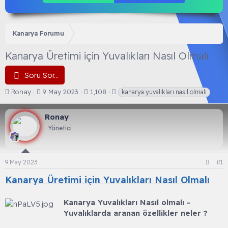
Kanarya Forumu
Kanarya Üretimi için Yuvalıkları Nasıl Olmalı
Soru Sor...
K
B
E
Ronay
9 May 2023
1,108
kanarya yuvalıkları nasıl olmalı
o
a
t
n
ş
i
Ronay
b
l
k
u
a
e
Yönetici
y
n
t
u
g
l
b
ı
e
9 May 2023
#1
a
ç
r
ş
t
Kanarya Üretimi için Yuvalıkları Nasıl Olmalı
l
a
a
r
t
i
Kanarya Yuvalıkları Nasıl olmalı -
a
h
Yuvalıklarda aranan özellikler neler ?
n
i