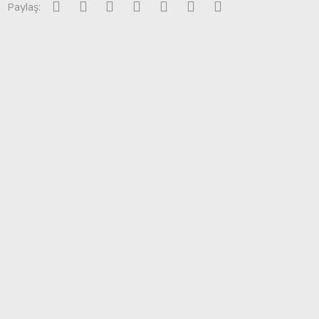
Facebook
Twitter
Reddit
Pinterest
Tumblr
WhatsApp
E-posta
Paylaş: