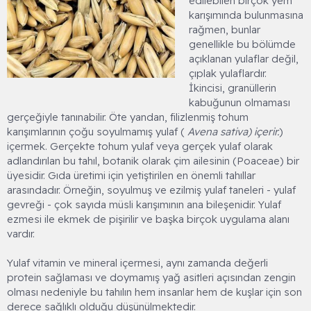
edilebilen birçok yem
karışımında bulunmasına
rağmen, bunlar
genellikle bu bölümde
açıklanan yulaflar değil,
çıplak yulaflardır.
İkincisi, granüllerin
kabuğunun olmaması
gerçeğiyle tanınabilir. Öte yandan, filizlenmiş tohum
karışımlarının çoğu soyulmamış yulaf (
Avena sativa) içerir.
)
içermek. Gerçekte tohum yulaf veya gerçek yulaf olarak
adlandırılan bu tahıl, botanik olarak çim ailesinin (Poaceae) bir
üyesidir. Gıda üretimi için yetiştirilen en önemli tahıllar
arasındadır. Örneğin, soyulmuş ve ezilmiş yulaf taneleri - yulaf
gevreği - çok sayıda müsli karışımının ana bileşenidir. Yulaf
ezmesi ile ekmek de pişirilir ve başka birçok uygulama alanı
vardır.
Yulaf vitamin ve mineral içermesi, aynı zamanda değerli
protein sağlaması ve doymamış yağ asitleri açısından zengin
olması nedeniyle bu tahılın hem insanlar hem de kuşlar için son
derece sağlıklı olduğu düşünülmektedir.