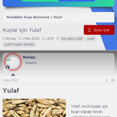
Muhabbet Kuşu Beslenme / Diyet
Kuşlar için Yulaf
Soru Sor...
K
B
E
Ronay
1 Mar 2023
1,278
kuş yemi yulaf
yulaf
o
a
t
yulaf kuşlara faydası
n
ş
i
b
l
k
Ronay
u
a
e
y
n
t
Yönetici
u
g
l
b
ı
e
a
ç
r
1 Mar 2023
#1
ş
t
l
a
Yulaf​
a
r
t
i
a
h
n
i
Yulaf, evcil kuşlar için
ticari olarak temin