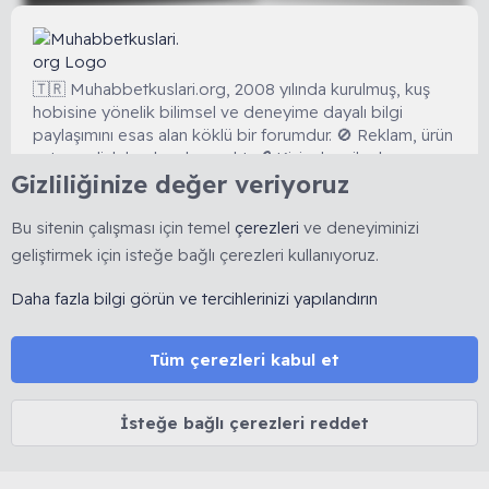
🇹🇷 Muhabbetkuslari.org, 2008 yılında kurulmuş, kuş
hobisine yönelik bilimsel ve deneyime dayalı bilgi
paylaşımını esas alan köklü bir forumdur. 🚫 Reklam, ürün
satışı ve link bırakmak yasaktır. 🔒 Kişisel veriler korunur.
Gizliliğinize değer veriyoruz
⚖️ Tüm içerikler 5846 sayılı Fikir ve Sanat Eserleri Kanunu
kapsamında olup izinsiz kopyalanamaz.
Bu sitenin çalışması için temel
çerezleri
ve deneyiminizi
geliştirmek için isteğe bağlı çerezleri kullanıyoruz.
MUHABBET KUŞU HAKKINDA
Cinsiyet belirleme
Daha fazla bilgi görün ve tercihlerinizi yapılandırın
Yaş belirleme
Tüy dökümü
Tüm çerezleri kabul et
İshal tedavisi
Mutasyon ve Renkler
İsteğe bağlı çerezleri reddet
Kuşlarda Halsizlik ve Kabarma
MUHABBETKUSLARI.ORG HAKKINDA