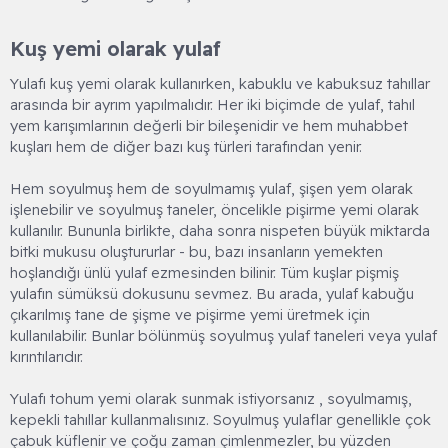
Kuş yemi olarak yulaf​
Yulafı kuş yemi olarak kullanırken, kabuklu ve kabuksuz tahıllar
arasında bir ayrım yapılmalıdır. Her iki biçimde de yulaf, tahıl
yem karışımlarının değerli bir bileşenidir ve hem muhabbet
kuşları hem de diğer bazı kuş türleri tarafından yenir.
Hem soyulmuş hem de soyulmamış yulaf, şişen yem olarak
işlenebilir ve soyulmuş taneler, öncelikle pişirme yemi olarak
kullanılır. Bununla birlikte, daha sonra nispeten büyük miktarda
bitki mukusu oluştururlar - bu, bazı insanların yemekten
hoşlandığı ünlü yulaf ezmesinden bilinir. Tüm kuşlar pişmiş
yulafın sümüksü dokusunu sevmez. Bu arada, yulaf kabuğu
çıkarılmış tane de şişme ve pişirme yemi üretmek için
kullanılabilir. Bunlar bölünmüş soyulmuş yulaf taneleri veya yulaf
kırıntılarıdır.
Yulafı tohum yemi olarak sunmak istiyorsanız , soyulmamış,
kepekli tahıllar kullanmalısınız. Soyulmuş yulaflar genellikle çok
çabuk küflenir ve çoğu zaman çimlenmezler, bu yüzden