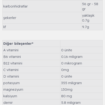
56 gr - 58
karbonhidratlar
gr
yaklaşık
şekerler
0.7g
lif
9.7g
Diğer bileşenler*
A vitamini
0 ünite
B6 vitamini
0.16 miligram
B12 vitamini
0 mikrogram
C vitamini
0mg
D vitamini
0 ünite
potasyum
355 miligram
magnezyum
130mg
kalsiyum
80 mg
demir
5.8 miligram