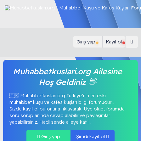
Giriş yap
Kayıt ol
Muhabbetkuslari.org Ailesine
Hoş Geldiniz 👋
🇹🇷 Muhabbetkuslari.org Türkiye’nin en eski
muhabbet kuşu ve kafes kuşları bilgi forumudur…
Sizde kayıt ol butonuna tıklayarak. Üye olup, forumda
soru sorup anında cevap alabilir ve paylaşımlar
yapabilirsiniz. Hadi sende aileye katıl...
Giriş yap
Şimdi kayıt ol