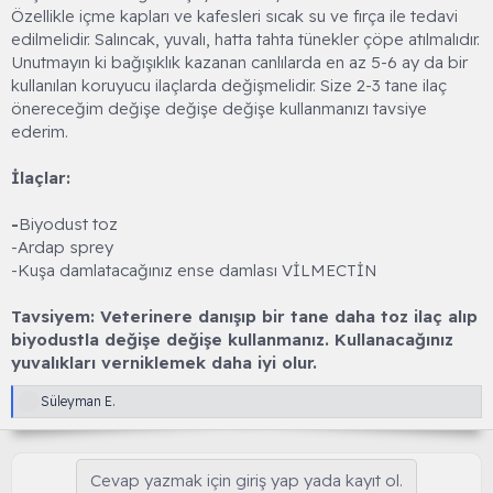
Özellikle içme kapları ve kafesleri sıcak su ve fırça ile tedavi
edilmelidir. Salıncak, yuvalı, hatta tahta tünekler çöpe atılmalıdır.
Unutmayın ki bağışıklık kazanan canlılarda en az 5-6 ay da bir
kullanılan koruyucu ilaçlarda değişmelidir. Size 2-3 tane ilaç
önereceğim değişe değişe değişe kullanmanızı tavsiye
ederim.
İlaçlar:
-
Biyodust toz
-Ardap sprey
-Kuşa damlatacağınız ense damlası VİLMECTİN
Tavsiyem: Veterinere danışıp bir tane daha toz ilaç alıp
biyodustla değişe değişe kullanmanız. Kullanacağınız
yuvalıkları verniklemek daha iyi olur.
T
Süleyman E.
e
p
k
i
Cevap yazmak için giriş yap yada kayıt ol.
l