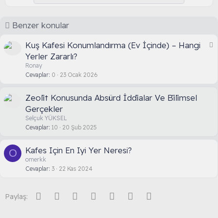
e
r
:
Benzer konular
S
Kuş Kafesi Konumlandırma (Ev İçinde) – Hangi
a
Yerler Zararlı?
b
Ronay
i
Cevaplar
0
23 Ocak 2026
t
Zeoli̇t Konusunda Absürd İddi̇alar Ve Bi̇li̇msel
Gerçekler
Selçuk YÜKSEL
Cevaplar
10
20 Şub 2025
Kafes Için En Iyi Yer Neresi?
O
omerkk
Cevaplar
3
22 Kas 2024
Facebook
Twitter
Reddit
Pinterest
Tumblr
WhatsApp
E-posta
Paylaş: