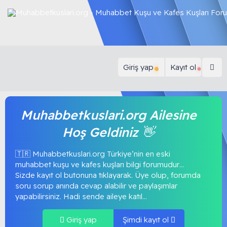
Giriş yap
Kayıt ol
Muhabbetkuslari.org Ailesine
Hoş Geldiniz 👋
🇹🇷 Muhabbetkuslari.org Türkiye’nin en eski
muhabbet kuşu ve kafes kuşları bilgi forumudur…
Sizde kayıt ol butonuna tıklayarak. Üye olup, forumda
soru sorup anında cevap alabilir ve paylaşımlar
yapabilirsiniz. Hadi sende aileye katıl...
Giriş yap
Şimdi kayıt ol