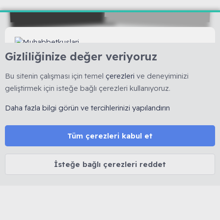
Gizliliğinize değer veriyoruz
🇹🇷 Muhabbetkuslari.org, 2008 yılında kurulmuş, kuş
hobisine yönelik bilimsel ve deneyime dayalı bilgi
Bu sitenin çalışması için temel
çerezleri
ve deneyiminizi
paylaşımını esas alan köklü bir forumdur. 🚫 Reklam, ürün
geliştirmek için isteğe bağlı çerezleri kullanıyoruz.
satışı ve link bırakmak yasaktır. 🔒 Kişisel veriler korunur.
⚖️ Tüm içerikler 5846 sayılı Fikir ve Sanat Eserleri Kanunu
Daha fazla bilgi görün ve tercihlerinizi yapılandırın
kapsamında olup izinsiz kopyalanamaz.
Tüm çerezleri kabul et
MUHABBET KUŞU HAKKINDA
Cinsiyet belirleme
İsteğe bağlı çerezleri reddet
Yaş belirleme
Tüy dökümü
İshal tedavisi
Mutasyon ve Renkler
Kuşlarda Halsizlik ve Kabarma