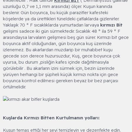
etkilenebilir . Halk dilinde
Kırmızı BİT
( Dermanyssus gallinae
uzunluğu 0,7 ve 1,1 mm arasında) ölçer. Kuşun kanında
beslenir. Gün boyunca, bu küçük parazitler kafesteki
köşelerde ya da ürettikleri tüneldeki çatlaklarda gizlenirler.
Yaklaşık 70 ° F sıcaklıklarda yumurtadan larvaya
kırmızı Bit
gelişimi sadece iki gün sürmektedir. Sıcaklık 48 ° ila 59 ° F
arasındaysa larvaların gelişmesi beş gün sürer. Kırmızı bit gece
boyunca aktif olduğundan, gün boyunca kuş üzerinde
izlenemez. Bu akarlardan muzdarip bir muhabbet kuşu
gecede son derece huzursuzdur, Kuş, gece boyunca çok
uyursa, bu durum ,pisliğin kafes içinde dağıtılmasıyla
görülebilir . Bu akarların izini sürmek için, bezin üzerinde
yürüyen herhangi bir şüpheli küçük kırmızı nokta için gece
boyunca kontrol edilmesi gereken beyaz bir bez parçası
örtülmelidir.
Kuşlarda Kırmızı Bitten Kurtulmanın yolları:
Kuşun temas ettiği her şeyi temizleyin ve dezenfekte edin.