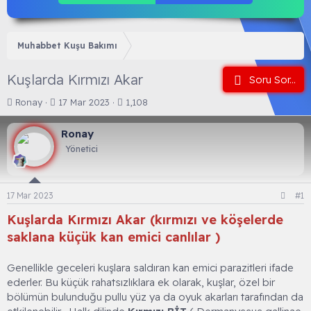
Muhabbet Kuşu Bakımı
Kuşlarda Kırmızı Akar
Soru Sor...
K
B
Ronay
17 Mar 2023
1,108
o
a
n
ş
Ronay
b
l
Yönetici
u
a
y
n
u
g
b
ı
17 Mar 2023
#1
a
ç
ş
t
Kuşlarda Kırmızı Akar (kırmızı ve köşelerde
l
a
saklana küçük kan emici canlılar )
a
r
t
i
a
h
Genellikle geceleri kuşlara saldıran kan emici parazitleri ifade
n
i
ederler. Bu küçük rahatsızlıklara ek olarak, kuşlar, özel bir
bölümün bulunduğu pullu yüz ya da oyuk akarları tarafından da