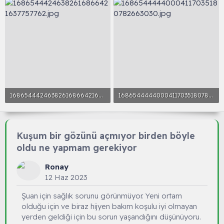
n
i
16865444246382616866421637757762.jpg
16865444440004117035180782663030.jpg
5 MB · Görüntüleme: 55
4.1 MB · Görüntüleme: 31
Kuşum bir gözünü açmıyor birden böyle
oldu ne yapmam gerekiyor
Ronay
12 Haz 2023
Şuan için sağlık sorunu görünmüyor. Yeni ortam
olduğu için ve biraz hijyen bakım koşulu iyi olmayan
yerden geldiği için bu sorun yaşandığını düşünüyoru.