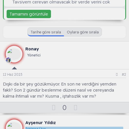
Tavsiyem cereyan olmayacak bir yerde yerini çok
değiştirmeden hafta da 1 kez vitamin 10 gün bir
Tamamını görüntüle
probiyotik vererek ve hafta da bir de mama vererek
destekleyiniz. Gaga gıcırdatması ortamda huzurlu
olduğunu gösteriyor. Biraz zaman verin hemen
salmayın alışsın iyice destekleyin dediklerimle …
Tarihe göre sırala
Oylara göre sırala
Ronay
Yönetici
12 Haz 2023
#2
Dışkı da bir şey gözükmüyor. En son ne verdiğini yemden
faklı? Son 2 gündür beslenme düzeni nasıl ve cereyanda
kalma ihtimali var mı? Kusma , iştahsızlık var mı?
O
D
0
y
o
l
w
Ayşenur Yıldız
a
n
İspinoz Üye