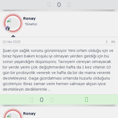
O
D
0
y
o
l
w
Ronay
a
n
Yönetici
v
o
t
12 Haz 2023
#6
e
Şuan için sağlık sorunu görünmüyor. Yeni ortam olduğu için ve
biraz hijyen bakım koşulu iyi olmayan yerden geldiği için bu
sorun yaşandığını düşünüyoru. Tavsiyem cereyan olmayacak
bir yerde yerini çok değiştirmeden hafta da 1 kez vitamin 10
gün bir probiyotik vererek ve hafta da bir de mama vererek
destekleyiniz. Gaga gıcırdatması ortamda huzurlu olduğunu
gösteriyor. Biraz zaman verin hemen salmayın alışsın iyice
destekleyin dediklerimle …
O
D
Ç
0
y
o
ö
l
w
z
Ronay