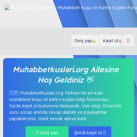
Giriş yap
Kayıt ol
Muhabbetkuslari.org Ailesine
Hoş Geldiniz 👋
🇹🇷 Muhabbetkuslari.org Türkiye’nin en eski
muhabbet kuşu ve kafes kuşları bilgi forumudur…
Sizde kayıt ol butonuna tıklayarak. Üye olup, forumda
soru sorup anında cevap alabilir ve paylaşımlar
yapabilirsiniz. Hadi sende aileye katıl...
Giriş yap
Şimdi kayıt ol