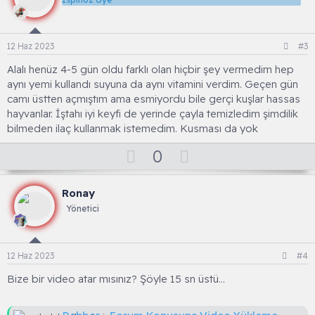
v
o
t
12 Haz 2023
#3
e
Alalı henüz 4-5 gün oldu farklı olan hiçbir şey vermedim hep
aynı yemi kullandı suyuna da aynı vitamini verdim. Geçen gün
camı üstten açmıştım ama esmiyordu bile gerçi kuşlar hassas
hayvanlar. İştahı iyi keyfi de yerinde çayla temizledim şimdilik
bilmeden ilaç kullanmak istemedim. Kusması da yok
O
D
0
y
o
l
w
Ronay
a
n
Yönetici
v
o
t
12 Haz 2023
#4
e
Bize bir video atar mısınız? Şöyle 15 sn üstü…