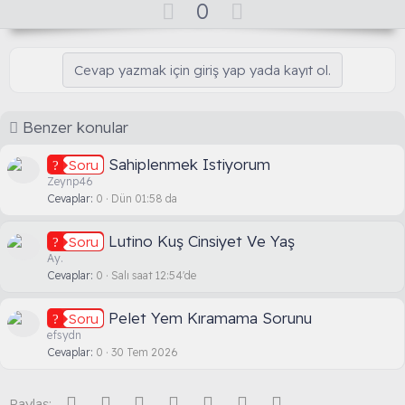
O
D
0
k
y
o
i
l
l
w
e
Cevap yazmak için giriş yap yada kayıt ol.
a
n
r
:
v
o
Benzer konular
t
e
Sahiplenmek Istiyorum
Soru
Zeynp46
Cevaplar
0
Dün 01:58 da
Lutino Kuş Cinsiyet Ve Yaş
Soru
Ay.
Cevaplar
0
Salı saat 12:54'de
Pelet Yem Kıramama Sorunu
Soru
efsydn
Cevaplar
0
30 Tem 2026
Facebook
Twitter
Reddit
Pinterest
Tumblr
WhatsApp
E-posta
Paylaş: