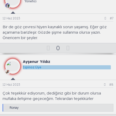
a
n
ü
Yönetici
v
m
o
t
12 Haz 2023
#7
e
Bir de göz çevresi hijyen kaynaklı sorun yaşamış. Eğer göz
açamama barizleşir. Gözde şişme sullanma olursa yazın.
Önericem bir şeyler.
O
D
0
y
o
l
w
Ayşenur Yıldız
a
n
İspinoz Üye
v
o
t
12 Haz 2023
#8
e
Çok teşekkür ediyorum, dediğiniz gibi bir durum olursa
mutlaka iletişime geçeceğim. Tekrardan teşekkürler
T
Ronay
e
p