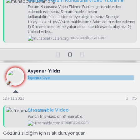
Rehber - Forum Konusuna Video Yükleme
Forum Konusuna Video Ekleme Forum içerisinde video
eklemek isterseniz Streammable sitesini
kullanabilirsiniz.Linkten siteye ulaşabilirsiniz. Site için
tıklayınız = https://streamable.com/ Adım adım video ekleme:
1) Streamable sitesine yukarıdaki linke tıklayarak ulaşınız. 2)
Upload video...
muhabbetkuslari.org
O
D
0
y
o
l
w
Ayşenur Yıldız
a
n
İspinoz Üye
v
o
t
12 Haz 2023
#5
e
Streamable Video
Watch this video on Streamable.
streamable.com
Gözünü sildiğim için ıslak duruyor şuan