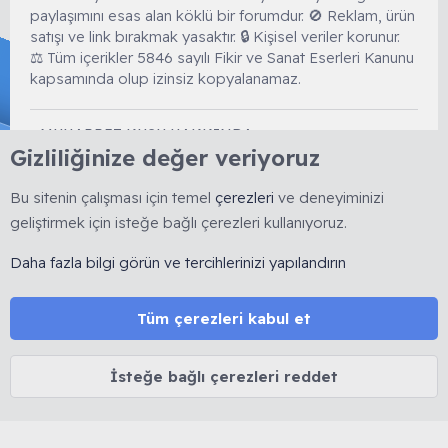
paylaşımını esas alan köklü bir forumdur. 🚫 Reklam, ürün
satışı ve link bırakmak yasaktır. 🔒 Kişisel veriler korunur.
⚖️ Tüm içerikler 5846 sayılı Fikir ve Sanat Eserleri Kanunu
kapsamında olup izinsiz kopyalanamaz.
MUHABBET KUŞU HAKKINDA
Gizliliğinize değer veriyoruz
Cinsiyet belirleme
Yaş belirleme
Bu sitenin çalışması için temel
çerezleri
ve deneyiminizi
Tüy dökümü
geliştirmek için isteğe bağlı çerezleri kullanıyoruz.
İshal tedavisi
Daha fazla bilgi görün ve tercihlerinizi yapılandırın
Mutasyon ve Renkler
Kuşlarda Halsizlik ve Kabarma
Tüm çerezleri kabul et
MUHABBETKUSLARI.ORG HAKKINDA
Biz Kimiz...
İsteğe bağlı çerezleri reddet
Forum Kuralları
Forum Rütbeleri
Sitemize Nereden Ulaştınız?