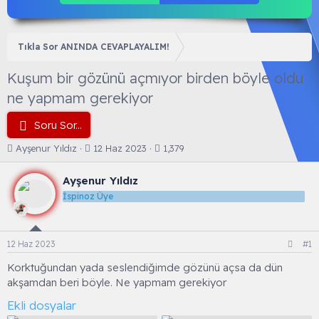
Tıkla Sor ANINDA CEVAPLAYALIM!
Kuşum bir gözünü açmıyor birden böyle oldu
ne yapmam gerekiyor
Soru Sor...
K
B
Ayşenur Yıldız
12 Haz 2023
1,379
o
a
n
ş
Ayşenur Yıldız
b
l
İspinoz Üye
u
a
y
n
u
g
b
ı
12 Haz 2023
#1
a
ç
ş
t
Korktuğundan yada seslendiğimde gözünü açsa da dün
l
a
akşamdan beri böyle. Ne yapmam gerekiyor
a
r
t
i
Ekli dosyalar
a
h