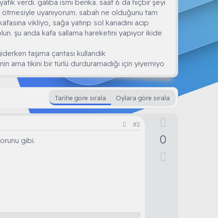
tik verdi. galiba ismi berika. saat 6 da hiçbir şeyi
or ötmesiyle uyanıyorum. sabah ne olduğunu tam
fasına vikliyo, sağa yatırıp sol kanadını acıp
lun. şu anda kafa sallama hareketini yapıyor ikide
iderken taşıma çantası kullandık
n ama tikini bir türlü durduramadığı için yiyemiyo
Tarihe göre sırala
Oylara göre sırala
O
#2
y
0
orunu gibi.
l
D
a
o
w
n
v
o