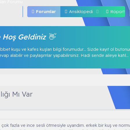
Forumlar
Ansiklopedi
Röportajl
 Hoş Geldiniz 👋
bbet kuşu ve kafes kuşları bilgi forumudur… Sizde kayıt ol buton
p alabilir ve paylaşımlar yapabilirsiniz. Hadi sende aileye katıl...
ığı Mı Var
ok fazla ve ince sesli ötmesiyle uyandım. erkek bir kuş ve normald