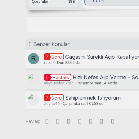
T
İpek..s
Çözümler
188
e
p
k
i
l
e
r
:
Benzer konular
Gagasını Sürekli Açıp Kapatıyo
Soru
R
rabiax
Dün 23:05 da
Hızlı Nefes Alıp Verme - S
Hastalık
aleysuvefıstıkcan
Perşembe saat 14:48'de
Sahiplenmek Istiyorum
Soru
Zeynp46
Çarşamba saat 01:58'de
Facebook
Twitter
Reddit
Pinterest
Tumblr
WhatsApp
E-posta
Paylaş: