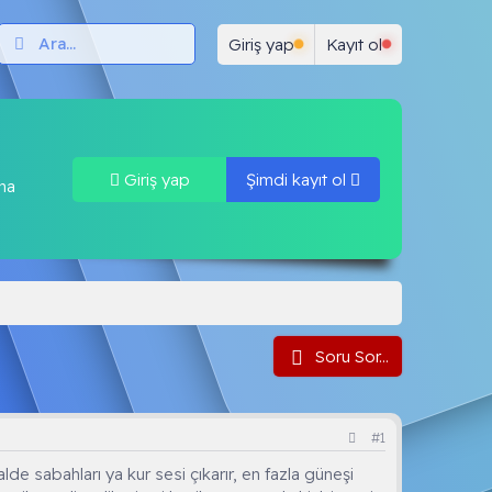
ar
Test Çöz
Neler yeni
Forum Kuralları
K
Giriş yap
Kayıt ol
Giriş yap
Şimdi kayıt ol
una
Soru Sor...
#1
e sabahları ya kur sesi çıkarır, en fazla güneşi