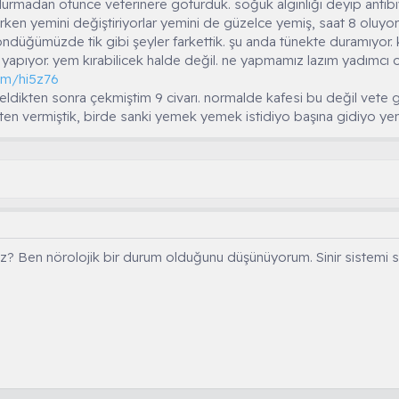
 durmadan ötünce veterinere götürdük. soğuk algınlığı deyip antibiya
rken yemini değiştiriyorlar yemini de güzelce yemiş, saat 8 oluy
düğümüzde tik gibi şeyler farkettik. şu anda tünekte duramıyor. ka
 yapıyor. yem kırabilicek halde değil. ne yapmamız lazım yadımcı o
om/hi5z76
ldikten sonra çekmiştim 9 civarı. normalde kafesi bu değil vete g
ten vermiştik, birde sanki yemek yemek istidiyo başına gidiyo yemi
nız? Ben nörolojik bir durum olduğunu düşünüyorum. Sinir sistemi s