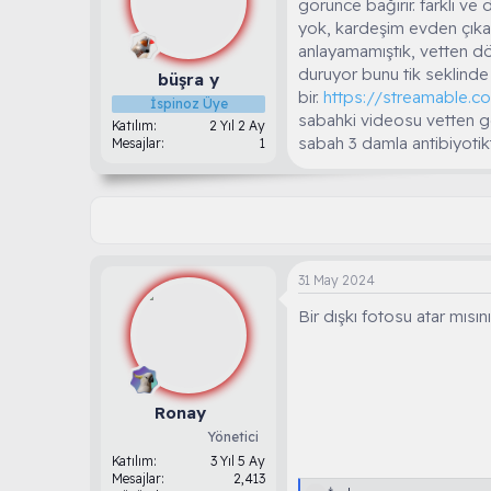
görünce bağırır. farklı ve
u
g
yok, kardeşim evden çıka
b
ı
anlayamamıştık, vetten dön
a
ç
duruyor bunu tik seklinde
ş
t
büşra y
bir.
https://streamable.c
l
a
İspinoz Üye
a
r
sabahki videosu vetten ge
Katılım
2 Yıl 2 Ay
t
i
sabah 3 damla antibiyotik
Mesajlar
1
a
h
n
i
31 May 2024
Bir dışkı fotosu atar mısı
Ronay
Yönetici
Katılım
3 Yıl 5 Ay
Mesajlar
2,413