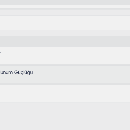
r
olunum Güçlüğü