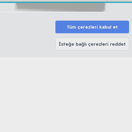
HAKKINDA
MUHABBETKUSLARI.ORG
Tüm çerezleri kabul et
HAKKINDA
Biz Kimiz...
Forum Kuralları
İsteğe bağlı çerezleri reddet
Forum Rütbeleri
Sitemize Nereden Ulaştınız?
ler
Kendimizi Tanıtalım
k ve Kabarma
ın
Şartlar ve kurallar
Gizlilik politikası
Yardım
R
S
S