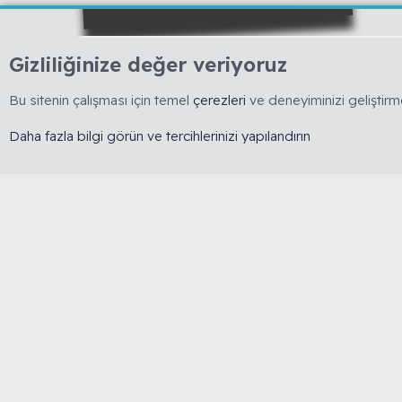
Gizliliğinize değer veriyoruz
Bu sitenin çalışması için temel
çerezleri
ve deneyiminizi geliştirme
🇹🇷 Muhabbetkuslari.org, 2008 yılında kurulmuş, 
dayalı bilgi paylaşımını esas alan köklü bir forumdu
Daha fazla bilgi görün ve tercihlerinizi yapılandırın
yasaktır. 🔒 Kişisel veriler korunur. ⚖️ Tüm içerikler
kapsamında olup izinsiz kopyalanamaz.
i.org
Türkçe (TR)
Çerezler