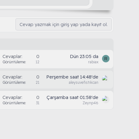
t
e
Cevap yazmak için giriş yap yada kayıt ol.
Cevaplar
0
Dün 23:05 da
R
Görüntüleme
12
rabiax
Cevaplar
0
Perşembe saat 14:48'de
Görüntüleme
21
aleysuvefıstıkcan
Cevaplar
0
Çarşamba saat 01:58'de
Görüntüleme
31
Zeynp46