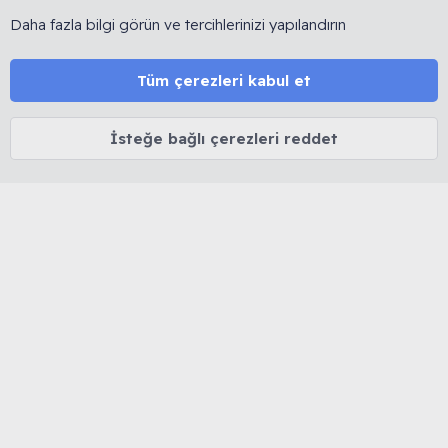
paylaşımını esas alan köklü bir forumdur. 🚫 Reklam, ürün
satışı ve link bırakmak yasaktır. 🔒 Kişisel veriler korunur.
Daha fazla bilgi görün ve tercihlerinizi yapılandırın
⚖️ Tüm içerikler 5846 sayılı Fikir ve Sanat Eserleri Kanunu
kapsamında olup izinsiz kopyalanamaz.
Tüm çerezleri kabul et
MUHABBET KUŞU HAKKINDA
İsteğe bağlı çerezleri reddet
Cinsiyet belirleme
Yaş belirleme
Tüy dökümü
İshal tedavisi
Mutasyon ve Renkler
Kuşlarda Halsizlik ve Kabarma
MUHABBETKUSLARI.ORG HAKKINDA
Biz Kimiz...
Forum Kuralları
Forum Rütbeleri
Sitemize Nereden Ulaştınız?
Kendimizi Tanıtalım