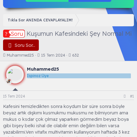
Tıkla Sor ANINDA CEVAPLAYALIM!
Kuşumun Kafesindeki Şey Normal Mi
Soru
Soru Sor...
K
B
Muhammed25
15 Tem 2024
632
o
a
n
ş
Muhammed25
b
l
İspinoz Üye
u
a
y
n
u
g
b
ı
15 Tem 2024
#1
a
ç
ş
t
Kafesini temizledikten sonra koydum bir süre sonra böyle
l
a
beyaz artık dışkımı kusmukmu mukusmu ne bilmiyorum ama
a
r
mukus o ksdar çok çılmaz yaparken görmedim beyaz boya
t
i
gibi bişey belki ishal de olabilir emin değilim bilen varsa
a
h
yazabilirmi.Ven vitafix multivitamin kullanıyorum haftada 3 kez
n
i