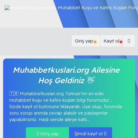
Giriş yap
Kayıt ol
Muhabbetkuslari.org Ailesine
Hoş Geldiniz 👋
🇹🇷 Muhabbetkuslari.org Türkiye’nin en eski
muhabbet kuşu ve kafes kuşları bilgi forumudur…
Sizde kayıt ol butonuna tıklayarak. Üye olup, forumda
soru sorup anında cevap alabilir ve paylaşımlar
yapabilirsiniz. Hadi sende aileye katıl...
Giriş yap
Şimdi kayıt ol