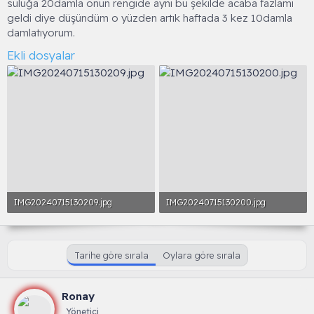
suluğa 20damla onun rengide aynı bu şekilde acaba fazlamı
geldi diye düşündüm o yüzden artık haftada 3 kez 10damla
damlatıyorum.
Ekli dosyalar
IMG20240715130209.jpg
IMG20240715130200.jpg
1.2 MB · Görüntüleme: 43
1.3 MB · Görüntüleme: 9
Tarihe göre sırala
Oylara göre sırala
Ronay
Yönetici