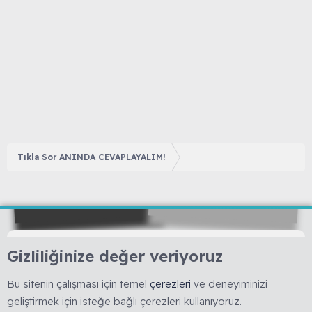
Tıkla Sor ANINDA CEVAPLAYALIM!
Gizliliğinize değer veriyoruz
🇹🇷 Muhabbetkuslari.org, 2008 yılında kurulmuş, kuş
Bu sitenin çalışması için temel
çerezleri
ve deneyiminizi
hobisine yönelik bilimsel ve deneyime dayalı bilgi
geliştirmek için isteğe bağlı çerezleri kullanıyoruz.