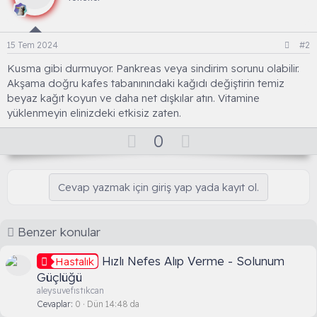
15 Tem 2024
#2
Kusma gibi durmuyor. Pankreas veya sindirim sorunu olabilir.
Akşama doğru kafes tabanınındaki kağıdı değiştirin temiz
beyaz kağıt koyun ve daha net dışkılar atın. Vitamine
yüklenmeyin elinizdeki etkisiz zaten.
O
D
0
y
o
l
w
Cevap yazmak için giriş yap yada kayıt ol.
a
n
v
o
Benzer konular
t
e
Hızlı Nefes Alıp Verme - Solunum
Hastalık
Güçlüğü
aleysuvefıstıkcan
Cevaplar
0
Dün 14:48 da