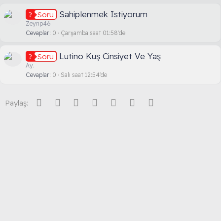
Sahiplenmek Istiyorum
Soru
Zeynp46
Cevaplar
0
Çarşamba saat 01:58'de
Lutino Kuş Cinsiyet Ve Yaş
Soru
Ay.
Cevaplar
0
Salı saat 12:54'de
Facebook
Twitter
Reddit
Pinterest
Tumblr
WhatsApp
E-posta
Paylaş: