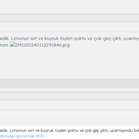
dık. Limonun sırt ve kuyruk tüyleri yoktu ve çok geç çıktı, ucamiy
orum.
dık. Limonun sırt ve kuyruk tüyleri yoktu ve çok geç çıktı, ucamiyordu bi
 dosyayı görüntüle 1979