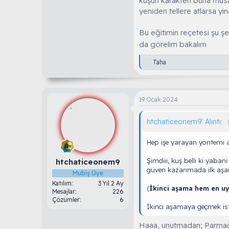
kuşun karakteri buna müsa
yeniden tellere atlarsa yi
Bu eğitimin reçetesi şu şe
da görelim bakalım
T
Taha
e
p
k
i
19 Ocak 2024
l
e
r
htchaticeonem9' Alıntı:
:
Hep işe yarayan yöntemi 
Şimdiii, kuş belli ki yaba
htchaticeonem9
güven kazanmada ilk aş
Mubiş Üye
Katılım
3 Yıl 2 Ay
(
İkinci aşama hem en uy
Mesajlar
226
Çözümler
6
İkinci aşamaya geçmek isti
yapışacaktır.
Haaa, unutmadan; Parmağın