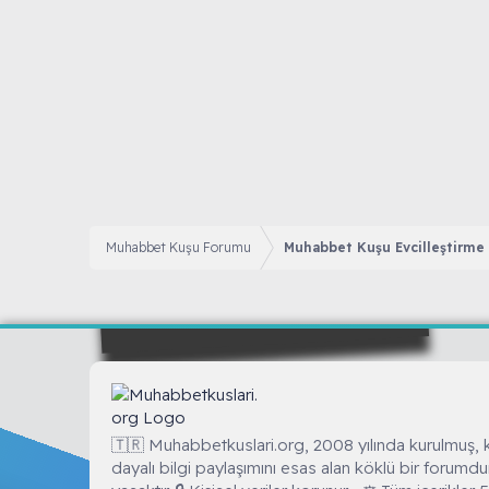
Muhabbet Kuşu Forumu
Muhabbet Kuşu Evcilleştirme 
🇹🇷 Muhabbetkuslari.org, 2008 yılında kurulmuş, 
dayalı bilgi paylaşımını esas alan köklü bir forumdu