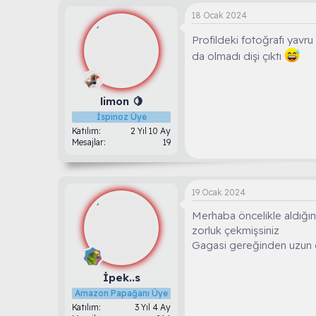
18 Ocak 2024
Profildeki fotoğrafı yavru
da olmadı dişi çıktı
limon 🍋
İspinoz Üye
Katılım
2 Yıl 10 Ay
Mesajlar
19
19 Ocak 2024
Merhaba öncelikle aldığını
zorluk çekmişsiniz
Gagasi gereğinden uzun gi
İpek..s
Amazon Papağanı Üye
Katılım
3 Yıl 4 Ay