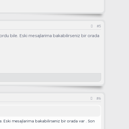
#5
ordu bile. Eski mesajlarima bakabilirseniz bir orada
#6
le. Eski mesajlarima bakabilirseniz bir orada var . Son