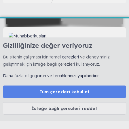
Gizliliğinize değer veriyoruz
🇹🇷 Muhabbetkuslari.org, 2008 yılında kurulmuş, kuş
hobisine yönelik bilimsel ve deneyime dayalı bilgi
Bu sitenin çalışması için temel
çerezleri
ve deneyiminizi
paylaşımını esas alan köklü bir forumdur. 🚫 Reklam, ürün
geliştirmek için isteğe bağlı çerezleri kullanıyoruz.
satışı ve link bırakmak yasaktır. 🔒 Kişisel veriler korunur.
⚖️ Tüm içerikler 5846 sayılı Fikir ve Sanat Eserleri Kanunu
Daha fazla bilgi görün ve tercihlerinizi yapılandırın
kapsamında olup izinsiz kopyalanamaz.
Tüm çerezleri kabul et
MUHABBET KUŞU HAKKINDA
Cinsiyet belirleme
İsteğe bağlı çerezleri reddet
Yaş belirleme
Tüy dökümü
İshal tedavisi