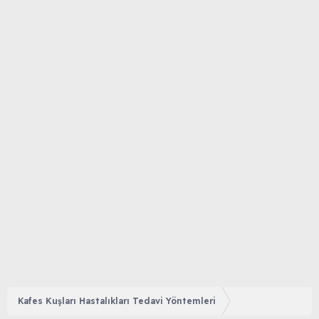
Kafes Kuşları Hastalıkları Tedavi Yöntemleri