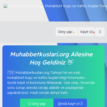
Giriş yap
Kayıt ol
Muhabbetkuslari.org Ailesine
Hoş Geldiniz 👋
🇹🇷 Muhabbetkuslari.org Türkiye’nin en eski
muhabbet kuşu ve kafes kuşları bilgi forumudur…
Sizde kayıt ol butonuna tıklayarak. Üye olup, forumda
soru sorup anında cevap alabilir ve paylaşımlar
yapabilirsiniz. Hadi sende aileye katıl...
Giriş yap
Şimdi kayıt ol