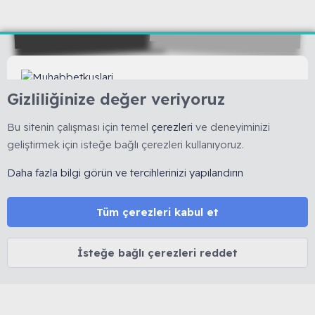
Gizliliğinize değer veriyoruz
🇹🇷 Muhabbetkuslari.org, 2008 yılında kurulmuş, kuş
hobisine yönelik bilimsel ve deneyime dayalı bilgi
Bu sitenin çalışması için temel
çerezleri
ve deneyiminizi
paylaşımını esas alan köklü bir forumdur. 🚫 Reklam, ürün
geliştirmek için isteğe bağlı çerezleri kullanıyoruz.
satışı ve link bırakmak yasaktır. 🔒 Kişisel veriler korunur.
⚖️ Tüm içerikler 5846 sayılı Fikir ve Sanat Eserleri Kanunu
Daha fazla bilgi görün ve tercihlerinizi yapılandırın
kapsamında olup izinsiz kopyalanamaz.
Tüm çerezleri kabul et
MUHABBET KUŞU HAKKINDA
Cinsiyet belirleme
İsteğe bağlı çerezleri reddet
Yaş belirleme
Tüy dökümü
İshal tedavisi
Mutasyon ve Renkler