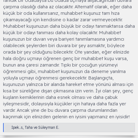
tanıdık bir odadaysa bu odada uçmaya alışacağından duvara
çarpma olasılığı daha az olacaktır. Alternatif olarak, eğer daha
küçük bir oda kullanırsanız, muhabbet kuşunuz tam hıza
çıkamayacağı için kendisine o kadar zarar vermeyecektir.
Muhabbet kuşunuzun daha büyük bir odayı tanımaktansa daha
küçük bir odayı tanıması daha kolay olacaktır. Muhabbet
kuşunuzun bir duvarı veya bariyeri tanımlamasına yardımcı
olabilecek şeylerden biri duvara bir şey asmaktır, böylece
orada bir şey olduğunu bilecektir. Öte yandan, eğer elinizde
hala doğru uçmayı öğrenen genç bir muhabbet kuşu varsa,
bunun ana çaresi zamandır. Tıpkı bir çocuğun yürümeyi
öğrenmesi gibi, muhabbet kuşunuzun da deneme yanılma
yoluyla uçmayı öğrenmesi gerekecektir. Başlangıçta,
kuşunuzun yalnızca bir alanda hareket etme yönünü alması için
kısa bir süreliğine dışarı çıkmasına izin verin. İyi olan şey, genç
kuşların kemiklerinin daha esnek olması ve daha çabuk
iyileşmesidir, dolayısıyla küçükler için hataya daha fazla yer
vardır. Ancak yine de bu duvara çarpma durumlarından
kaçınmak için elinizden gelenin en iyisini yapmanız en iyisidir!
T
İpek..s
,
Taha
ve
Süleyman E.
e
p