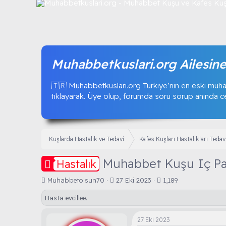
Muhabbetkuslari.org Ailesine
🇹🇷 Muhabbetkuslari.org Türkiye’nin en eski muha
tıklayarak. Üye olup, forumda soru sorup anında ceva
Kuşlarda Hastalık ve Tedavi
Kafes Kuşları Hastalıkları Tedav
Muhabbet Kuşu Iç Par
Hastalık
K
B
Muhabbetolsun70
27 Eki 2023
1,189
o
a
Hasta evcillee.
n
ş
b
l
u
a
27 Eki 2023
y
n