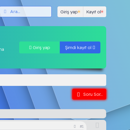
ar
Test Çöz
Neler yeni
Forum Kuralları
K
Giriş yap
Kayıt ol
Giriş yap
Şimdi kayıt ol
una
Soru Sor...
O
#1