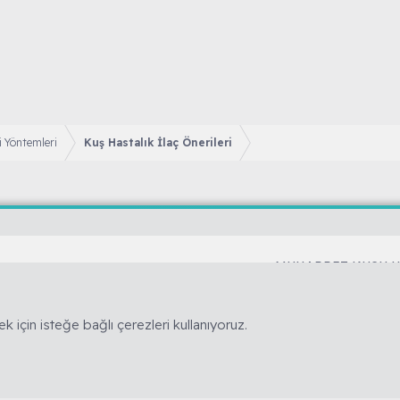
i Yöntemleri
Kuş Hastalık İlaç Önerileri
MUHABBET KUŞU 
Cinsiyet belirleme
kuş hobisine yönelik bilimsel ve deneyime
Yaş belirleme
r. 🚫 Reklam, ürün satışı ve link bırakmak
k için isteğe bağlı çerezleri kullanıyoruz.
Tüy dökümü
 5846 sayılı Fikir ve Sanat Eserleri Kanunu
İshal tedavisi
Mutasyon ve Renk