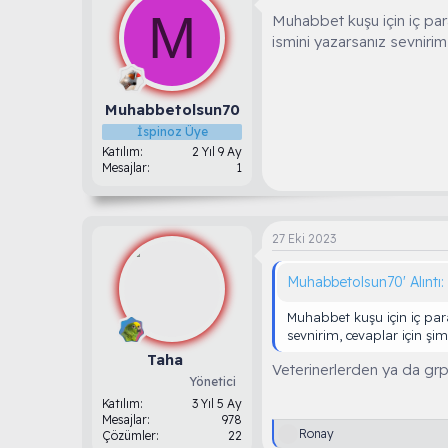
M
u
g
Muhabbet kuşu için iç para
b
ı
ismini yazarsanız sevniri
a
ç
ş
t
l
a
a
r
Muhabbetolsun70
t
i
İspinoz Üye
a
h
Katılım
2 Yıl 9 Ay
n
i
Mesajlar
1
27 Eki 2023
Muhabbetolsun70' Alıntı:
Muhabbet kuşu için iç para
sevnirim, cevaplar için şi
Taha
Veterinerlerden ya da grp
Yönetici
Katılım
3 Yıl 5 Ay
Mesajlar
978
T
Ronay
Çözümler
22