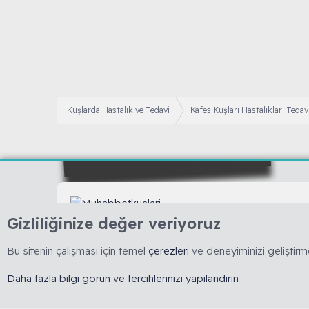
Kuşlarda Hastalık ve Tedavi
Kafes Kuşları Hastalıkları Tedav
Gizliliğinize değer veriyoruz
🇹🇷 Muhabbetkuslari.org, 2008 yılında kurulmuş, 
dayalı bilgi paylaşımını esas alan köklü bir forumdu
Bu sitenin çalışması için temel
çerezleri
ve deneyiminizi geliştirme
yasaktır. 🔒 Kişisel veriler korunur. ⚖️ Tüm içerikler
kapsamında olup izinsiz kopyalanamaz.
Daha fazla bilgi görün ve tercihlerinizi yapılandırın