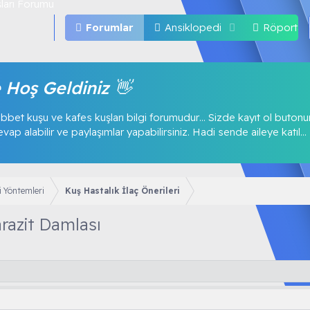
Forumlar
Ansiklopedi
Röportajl
 Hoş Geldiniz 👋
bbet kuşu ve kafes kuşları bilgi forumudur… Sizde kayıt ol buton
p alabilir ve paylaşımlar yapabilirsiniz. Hadi sende aileye katıl...
i Yöntemleri
Kuş Hastalık İlaç Önerileri
azit Damlası