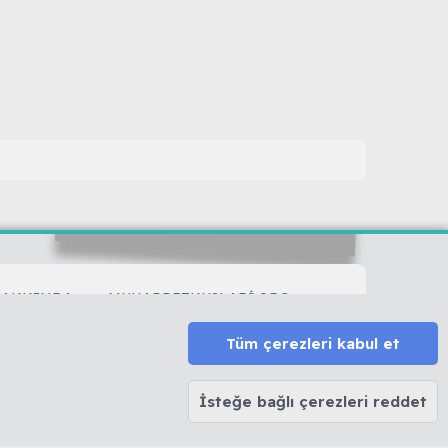
HAKKINDA
MUHABBETKUSLARI.ORG
HAKKINDA
Biz Kimiz...
Tüm çerezleri kabul et
Forum Kuralları
Forum Rütbeleri
İsteğe bağlı çerezleri reddet
Sitemize Nereden Ulaştınız?
ler
Kendimizi Tanıtalım