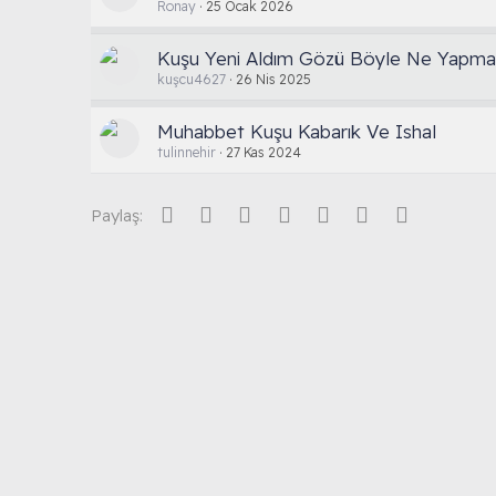
Ronay
25 Ocak 2026
Kuşu Yeni Aldım Gözü Böyle Ne Yapmal
kuşcu4627
26 Nis 2025
Muhabbet Kuşu Kabarık Ve Ishal
tulinnehir
27 Kas 2024
Facebook
Twitter
Reddit
Pinterest
Tumblr
WhatsApp
E-posta
Paylaş: