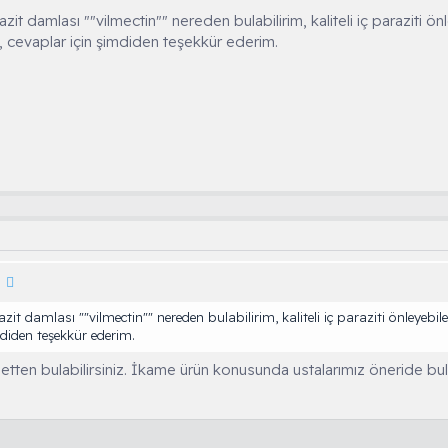
zit damlası ""vilmectin"" nereden bulabilirim, kaliteli iç paraziti
m, cevaplar için şimdiden teşekkür ederim.
zit damlası ""vilmectin"" nereden bulabilirim, kaliteli iç paraziti önley
mdiden teşekkür ederim.
etten bulabilirsiniz. İkame ürün konusunda ustalarımız öneride bul