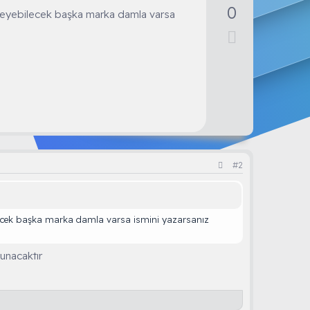
y
0
 önleyebilecek başka marka damla varsa
l
D
a
o
w
n
v
o
t
e
#2
ebilecek başka marka damla varsa ismini yazarsanız
unacaktır