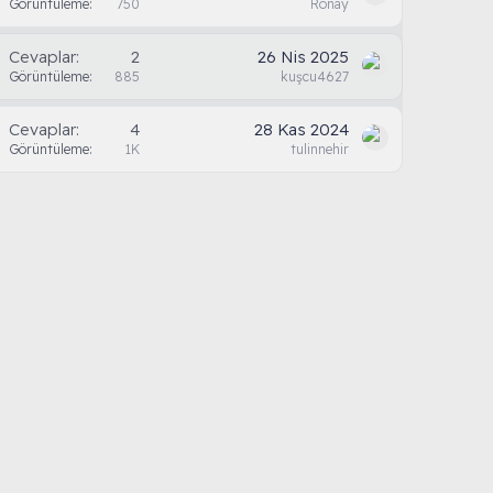
Görüntüleme
750
Ronay
Cevaplar
2
26 Nis 2025
Görüntüleme
885
kuşcu4627
Cevaplar
4
28 Kas 2024
Görüntüleme
1K
tulinnehir