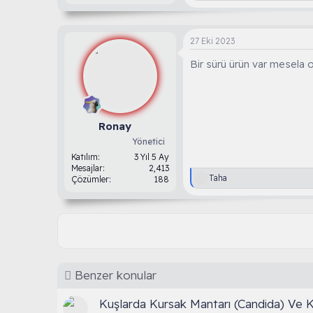
e
p
k
i
27 Eki 2023
l
e
Bir sürü ürün var mesela o
r
:
Ronay
Yönetici
Katılım
3 Yıl 5 Ay
Mesajlar
2,413
T
Taha
Çözümler
188
e
p
k
i
l
e
r
:
Benzer konular
Kuşlarda Kursak Mantarı (Candida) Ve Ku