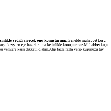
sinlikle yediği yiyecek onu konuşturmaz.
Genelde muhabbet kuşu
kuşu kızıştırır eşe hazırlar ama kesinlikle konuşturmaz.Muhabbet kuşu
bu yemlere karşı dikkatli olalım.Alıp fazla fazla verip kuşunuzu tüy