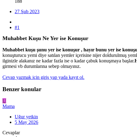
188
27 Şub 2023
#1
Muhabbet Kuşu Ne Yer ise Konuşur
Muhabbet kuşu şunu yer ise konuşur , hayır bunu yer ise konuşur
konuşturucu yemi diye satılan yemler içerisine nijer doldurulmuş yeml
ilginizle alakanız ne kadar fazla ise o kadar çabuk konuşmaya başlar.
H
girmesi vb durumlarına sebep olmayınız.
Cevap yazmak için giriş yap yada kayıt ol.
Benzer konular
U
Mama
Uğur yetkin
5 May 2026
Cevaplar