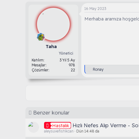
k
i
16 May 2023
l
e
Merhaba aramıza hoşgeldi
r
:
Taha
Yönetici
Katılım
3 Yıl 5 Ay
Mesajlar
978
T
Ronay
Çözümler
22
e
p
k
i
l
e
r
:
Benzer konular
Hızlı Nefes Alıp Verme - S
Hastalık
aleysuvefıstıkcan
Dün 14:48 da