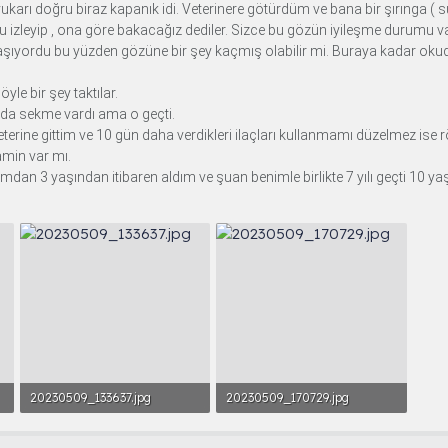
karı doğru biraz kapanık idi. Veterinere götürdüm ve bana bir şırınga ( 
 izleyip , ona göre bakacağız dediler. Sizce bu gözün iyileşme durumu var
ı kaşıyordu bu yüzden gözüne bir şey kaçmış olabilir mi. Buraya kadar ok
yle bir şey taktılar.
da sekme vardı ama o geçti.
eterine gittim ve 10 gün daha verdikleri ilaçları kullanmamı düzelmez ise 
tamin var mı.
n 3 yaşından itibaren aldım ve şuan benimle birlikte 7 yılı geçti 10 yaş
20230509_133637.jpg
20230509_170729.jpg
2.6 MB · Görüntüleme: 47
1.8 MB · Görüntüleme: 40