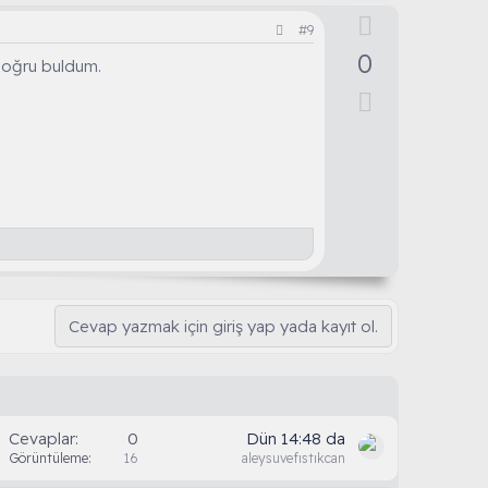
e
O
#9
y
0
doğru buldum.
l
D
a
o
w
n
v
o
t
e
Cevap yazmak için giriş yap yada kayıt ol.
Cevaplar
0
Dün 14:48 da
Görüntüleme
16
aleysuvefıstıkcan