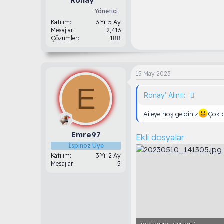
Ronay
Yönetici
Katılım
3 Yıl 5 Ay
Mesajlar
2,413
Çözümler
188
15 May 2023
E
Ronay' Alıntı:
Aileye hoş geldiniz
Çok d
Emre97
Ekli dosyalar
İspinoz Üye
Katılım
3 Yıl 2 Ay
Mesajlar
5