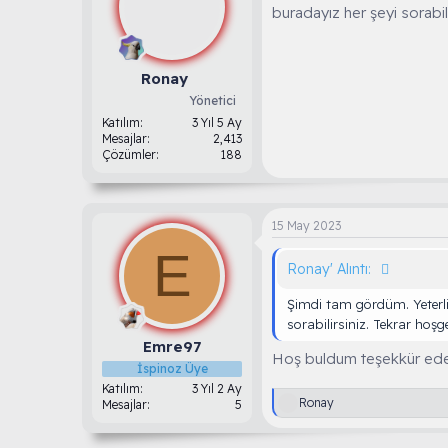
buradayız her şeyi sorabil
Ronay
Yönetici
Katılım
3 Yıl 5 Ay
Mesajlar
2,413
Çözümler
188
15 May 2023
E
Ronay' Alıntı:
Şimdi tam gördüm. Yeterli,
sorabilirsiniz. Tekrar hoşg
Emre97
Hoş buldum teşekkür eder
İspinoz Üye
Katılım
3 Yıl 2 Ay
T
Ronay
Mesajlar
5
e
p