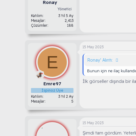
Ronay
Yönetici
Katılım
3 Yıl 5 Ay
Mesajlar
2,413
Çözümler
188
15 May 2023
E
Ronay' Alıntı:
Bunun için ne ilaç kullandı
İlk görseller dışında bir i
Emre97
İspinoz Üye
Katılım
3 Yıl 2 Ay
Mesajlar
5
15 May 2023
Şimdi tam gördüm. Yeterli