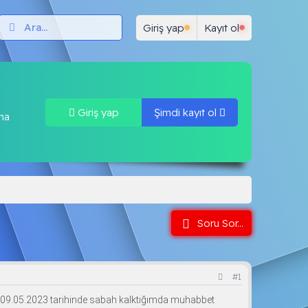
ar
Test Çöz
Neler yeni
Forum Kuralları
K
Giriş yap
Kayıt ol
Giriş yap
Şimdi kayıt ol
una
Soru Sor...
#1
. 09.05.2023 tarihinde sabah kalktığımda muhabbet