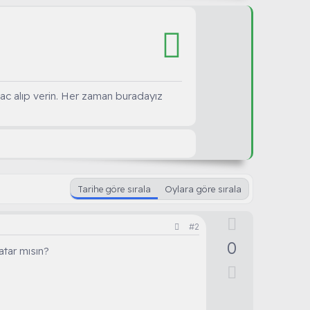
bac alıp verin. Her zaman buradayız
Tarihe göre sırala
Oylara göre sırala
O
#2
y
0
atar mısın?
l
D
a
o
w