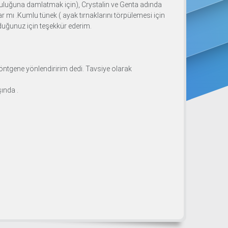
suluğuna damlatmak için), Crystalin ve Genta adında
 mı .Kumlu tünek ( ayak tırnaklarını törpülemesi için
uduğunuz için teşekkür ederim.
röntgene yönlendiririm dedi. Tavsiye olarak
ında .