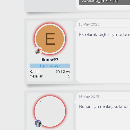
20230510_141305.jpg
2.1 MB · Görüntüleme: 32
15 May 2023
E
Ek olarak dışkısı şimdi bö
Emre97
İspinoz Üye
Katılım
3 Yıl 2 Ay
Mesajlar
5
15 May 2023
Bunun için ne ilaç kullandın