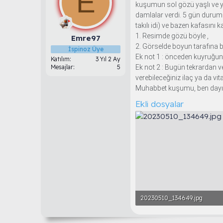
E
kuşumun sol gözü yaşlı ve yu
u
g
l
damlalar verdi. 5 gün durumu
b
ı
e
takılı idi) ve bazen kafasın
a
ç
r
ş
t
1. Resimde gözü böyle ,
Emre97
l
a
2. Görselde boyun tarafına bö
İspinoz Üye
a
r
Ek not 1 : önceden kuyruğun
Katılım
3 Yıl 2 Ay
t
i
Mesajlar
5
Ek not 2 : Bugün tekrardan v
a
h
verebileceğiniz ilaç ya da vi
n
i
Muhabbet kuşumu, ben dayımda
Ekli dosyalar
20230510_134649.jpg
2 MB · Görüntüleme: 55