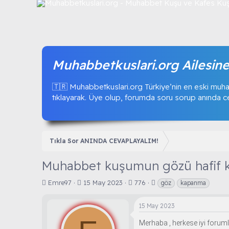
Muhabbetkuslari.org Ailesine
🇹🇷 Muhabbetkuslari.org Türkiye’nin en eski muha
tıklayarak. Üye olup, forumda soru sorup anında ceva
Tıkla Sor ANINDA CEVAPLAYALIM!
Muhabbet kuşumun gözü hafif k
K
B
E
Emre97
15 May 2023
776
göz
kapanma
o
a
t
n
ş
i
15 May 2023
b
l
k
u
a
e
Merhaba , herkese iyi forum
y
n
t