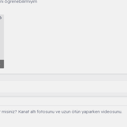
ını ôgrenebilirmiyim
1138.jpg
 misiniz? Kanat altı fotosunu ve uzun ötün yaparken videosunu.