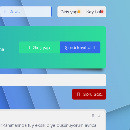
ar
Test Çöz
Neler yeni
Forum Kuralları
K
Giriş yap
Kayıt ol
Giriş yap
Şimdi kayıt ol
una
Soru Sor...
#1
yor.Kanatlarında tüy eksik diye düşünüyorum ayrıca