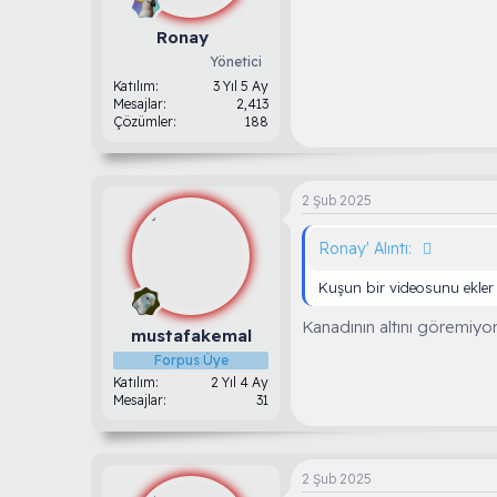
Ronay
Yönetici
Katılım
3 Yıl 5 Ay
Mesajlar
2,413
Çözümler
188
2 Şub 2025
Ronay' Alıntı:
Kuşun bir videosunu ekler
Kanadının altını göremiy
mustafakemal
Forpus Üye
Katılım
2 Yıl 4 Ay
Mesajlar
31
2 Şub 2025