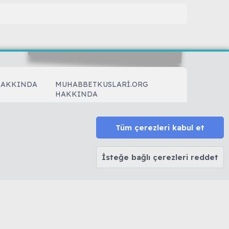
HAKKINDA
MUHABBETKUSLARI.ORG
HAKKINDA
Biz Kimiz...
Forum Kuralları
Tüm çerezleri kabul et
Forum Rütbeleri
Sitemize Nereden Ulaştınız?
ler
İsteğe bağlı çerezleri reddet
Kendimizi Tanıtalım
k ve Kabarma