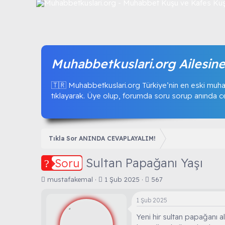
Muhabbetkuslari.org Ailesine
🇹🇷 Muhabbetkuslari.org Türkiye’nin en eski muha
tıklayarak. Üye olup, forumda soru sorup anında ceva
Tıkla Sor ANINDA CEVAPLAYALIM!
Sultan Papağanı Yaşı
Soru
K
B
mustafakemal
1 Şub 2025
567
o
a
n
ş
1 Şub 2025
b
l
u
a
Yeni hir sultan papağanı a
y
n