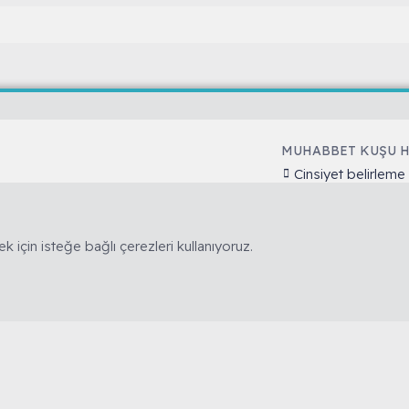
MUHABBET KUŞU 
Cinsiyet belirleme
kuş hobisine yönelik bilimsel ve deneyime
Yaş belirleme
r. 🚫 Reklam, ürün satışı ve link bırakmak
Tüy dökümü
 5846 sayılı Fikir ve Sanat Eserleri Kanunu
İshal tedavisi
k için isteğe bağlı çerezleri kullanıyoruz.
Mutasyon ve Renk
Kuşlarda Halsizli
XenForo Style XGT Yazılım ve Web Hizmetleri 2023
®
Community platform by XenForo
© 2010-2023 XenForo Ltd.
[XGT] Forum statistics system
- XenGenTr