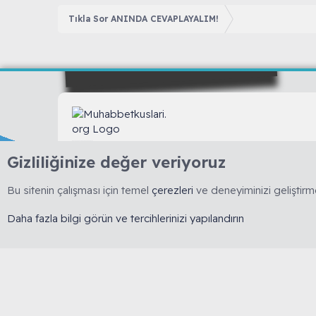
Tıkla Sor ANINDA CEVAPLAYALIM!
🇹🇷 Muhabbetkuslari.org, 2008 yılında kurulmuş, 
Gizliliğinize değer veriyoruz
dayalı bilgi paylaşımını esas alan köklü bir forumdu
yasaktır. 🔒 Kişisel veriler korunur. ⚖️ Tüm içerikler
Bu sitenin çalışması için temel
çerezleri
ve deneyiminizi geliştirme
kapsamında olup izinsiz kopyalanamaz.
Daha fazla bilgi görün ve tercihlerinizi yapılandırın