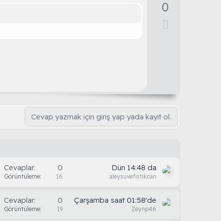
y
0
l
D
a
o
w
n
v
o
t
e
Cevap yazmak için giriş yap yada kayıt ol.
Cevaplar
0
Dün 14:48 da
Görüntüleme
16
aleysuvefıstıkcan
Cevaplar
0
Çarşamba saat 01:58'de
Görüntüleme
19
Zeynp46