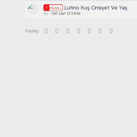
Lutino Kuş Cinsiyet Ve Yaş
Soru
Ay.
Salı saat 12:54'de
Facebook
Twitter
Reddit
Pinterest
Tumblr
WhatsApp
E-posta
Paylaş: