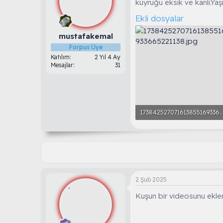
kuyruğu eksik ve kanlı.Yaş
u
g
b
ı
Ekli dosyalar
a
ç
ş
t
mustafakemal
l
a
Forpus Üye
a
r
Katılım
2 Yıl 4 Ay
t
i
Mesajlar
31
a
h
n
i
1738425270716138551693366522
1.4 MB · Görüntüleme: 45
2 Şub 2025
Kuşun bir videosunu ekler