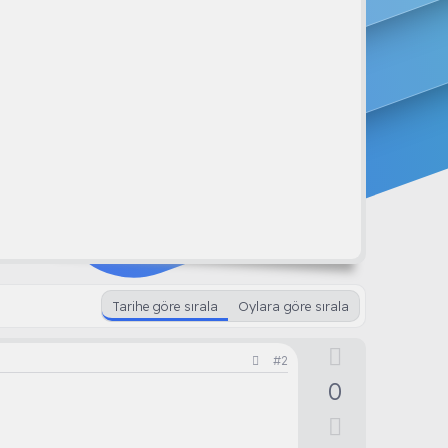
Tarihe göre sırala
Oylara göre sırala
O
#2
y
0
l
D
a