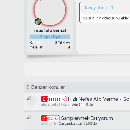
Ronay' Alıntı:
Kuşun bir videosunu ekler
mustafakemal
Forpus Üye
Katılım
2 Yıl 4 Ay
Mesajlar
31
Benzer konular
Hızlı Nefes Alıp Verme - S
Hastalık
aleysuvefıstıkcan
Dün 14:48 da
Sahiplenmek Istiyorum
Soru
Zeynp46
Çarşamba saat 01:58'de