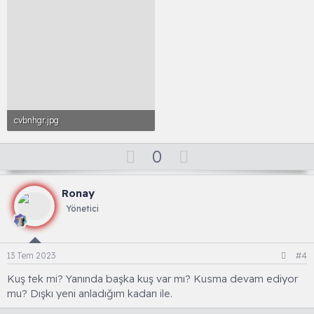
cvbnhgr.jpg
571 KB · Görüntüleme: 31
O
D
0
y
o
l
w
Ronay
a
n
Yönetici
v
o
t
13 Tem 2023
#4
e
Kuş tek mi? Yanında başka kuş var mı? Kusma devam ediyor
mu? Dışkı yeni anladığım kadarı ile.