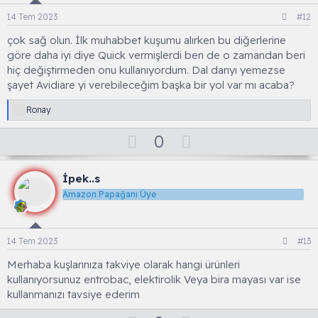
o
t
14 Tem 2023
#12
e
çok sağ olun. İlk muhabbet kuşumu alırken bu diğerlerine
göre daha iyi diye Quick vermişlerdi ben de o zamandan beri
hiç değiştirmeden onu kullanıyordum. Dal darıyı yemezse
şayet Avidiare yi verebileceğim başka bir yol var mı acaba?
T
Ronay
e
p
O
D
0
k
y
o
i
l
l
w
e
İpek..s
a
n
r
Amazon Papağanı Üye
:
v
o
t
14 Tem 2023
#13
e
Merhaba kuşlarınıza takviye olarak hangi ürünleri
kullanıyorsunuz entrobac, elektirolik Veya bira mayası var ise
kullanmanızı tavsiye ederim