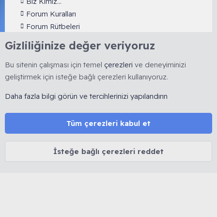
Biz Kimiz...
Forum Kuralları
Forum Rütbeleri
Sitemize Nereden Ulaştınız?
Gizliliğinize değer veriyoruz
Kendimizi Tanıtalım
Bu sitenin çalışması için temel
çerezleri
ve deneyiminizi
geliştirmek için isteğe bağlı çerezleri kullanıyoruz.
XenForo Style XGT Yazılım ve Web Hizmetleri 2023
Daha fazla bilgi görün ve tercihlerinizi yapılandırın
®
Community platform by XenForo
© 2010-2023 XenForo Ltd.
[XGT] Forum statistics system
- XenGenTr
XenForo Türkçe 🇹🇷 XGT yazılım ve web hizmetleri 2014-2023
Tüm çerezleri kabul et
Türkçe (TR)
Çerezler
İsteğe bağlı çerezleri reddet
Bize ulaşın
Şartlar ve kurallar
Gizlilik politikası
Yardım
R
S
S