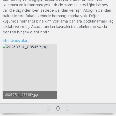
Kusması ve kabarması yok. Bir de sormak istediğim bir şey
var. Geldiğinden beri sadece dal darı yemişti. Aldığım dal darı
paket içinde fakat üzerinde herhangi marka yok. Diğer
kuşumda herhangi bir sıkıntı yok ama darılara bozulmaması ilaç
sıkılabiliyormuş. Acaba ondan kaynaklı bir zehirlenme ya da
benzeri bir şey olabilir mi?
Ekli dosyalar
20230714_083459.jpg
1.7 MB · Görüntüleme: 21
O
D
0
y
o