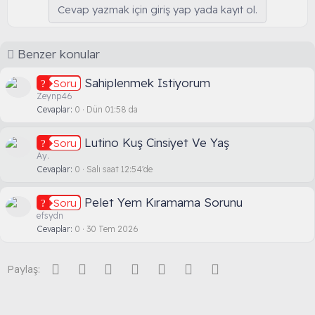
Cevap yazmak için giriş yap yada kayıt ol.
a
n
v
o
Benzer konular
t
e
Sahiplenmek Istiyorum
Soru
Zeynp46
Cevaplar
0
Dün 01:58 da
Lutino Kuş Cinsiyet Ve Yaş
Soru
Ay.
Cevaplar
0
Salı saat 12:54'de
Pelet Yem Kıramama Sorunu
Soru
efsydn
Cevaplar
0
30 Tem 2026
Facebook
Twitter
Reddit
Pinterest
Tumblr
WhatsApp
E-posta
Paylaş: