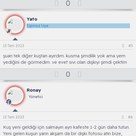
O
D
0
y
o
l
w
Yato
a
n
İspinoz Üye
v
o
t
13 Tem 2023
#5
e
şuan tek diğer kuştan ayırdım. kusma şimdilik yok ama yem
yediğini de görmedim. ve evet sıvı olan dışkıyı şimdi çektim
O
D
0
y
o
l
w
Ronay
a
n
Yönetici
v
o
t
13 Tem 2023
#6
e
Kuş yeni geldiği için salmayın ayrı kafeste 1-2 gün daha tutun.
Yeni gelen kuşun yarın akşam da bir dışkı fotosu atın bize,