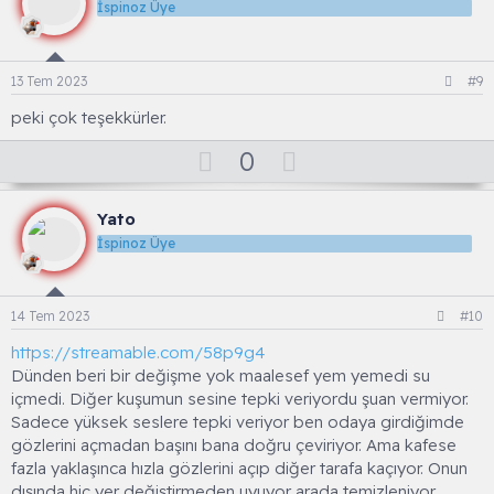
a
n
İspinoz Üye
v
o
t
13 Tem 2023
#9
e
peki çok teşekkürler.
O
D
0
y
o
l
w
Yato
a
n
İspinoz Üye
v
o
t
14 Tem 2023
#10
e
https://streamable.com/58p9g4
Dünden beri bir değişme yok maalesef yem yemedi su
içmedi. Diğer kuşumun sesine tepki veriyordu şuan vermiyor.
Sadece yüksek seslere tepki veriyor ben odaya girdiğimde
gözlerini açmadan başını bana doğru çeviriyor. Ama kafese
fazla yaklaşınca hızla gözlerini açıp diğer tarafa kaçıyor. Onun
dışında hiç yer değiştirmeden uyuyor arada temizleniyor.