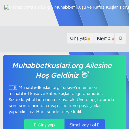
Giriş yap
Kayıt ol
Muhabbetkuslari.org Ailesine
Hoş Geldiniz 👋
🇹🇷 Muhabbetkuslari.org Türkiye’nin en eski
muhabbet kuşu ve kafes kuşları bilgi forumudur…
Sizde kayıt ol butonuna tıklayarak. Üye olup, forumda
soru sorup anında cevap alabilir ve paylaşımlar
yapabilirsiniz. Hadi sende aileye katıl...
Giriş yap
Şimdi kayıt ol