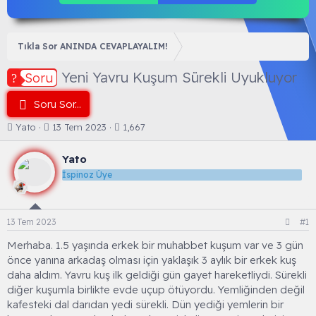
Tıkla Sor ANINDA CEVAPLAYALIM!
Yeni Yavru Kuşum Sürekli Uyukluyor
Soru
Soru Sor...
K
B
Yato
13 Tem 2023
1,667
o
a
n
ş
Yato
b
l
İspinoz Üye
u
a
y
n
u
g
b
ı
13 Tem 2023
#1
a
ç
ş
t
Merhaba. 1.5 yaşında erkek bir muhabbet kuşum var ve 3 gün
l
a
önce yanına arkadaş olması için yaklaşık 3 aylık bir erkek kuş
a
r
daha aldım. Yavru kuş ilk geldiği gün gayet hareketliydi. Sürekli
t
i
diğer kuşumla birlikte evde uçup ötüyordu. Yemliğinden değil
a
h
kafesteki dal darıdan yedi sürekli. Dün yediği yemlerin bir
n
i