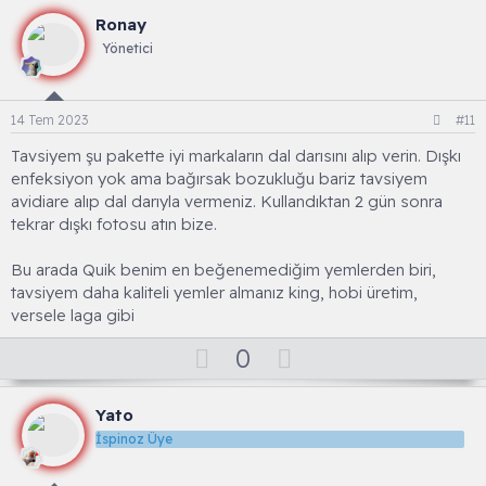
l
w
Ronay
a
n
Yönetici
v
o
t
14 Tem 2023
#11
e
Tavsiyem şu pakette iyi markaların dal darısını alıp verin. Dışkı
enfeksiyon yok ama bağırsak bozukluğu bariz tavsiyem
avidiare alıp dal darıyla vermeniz. Kullandıktan 2 gün sonra
tekrar dışkı fotosu atın bize.
Bu arada Quik benim en beğenemediğim yemlerden biri,
tavsiyem daha kaliteli yemler almanız king, hobi üretim,
versele laga gibi
O
D
0
y
o
l
w
Yato
a
n
İspinoz Üye
v