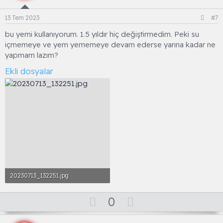
o
t
13 Tem 2023
#7
e
bu yemi kullanıyorum. 1.5 yıldır hiç değiştirmedim. Peki su
içmemeye ve yem yememeye devam ederse yarına kadar ne
yapmam lazım?
Ekli dosyalar
20230713_132251.jpg
296 KB · Görüntüleme: 23
O
D
0
y
o