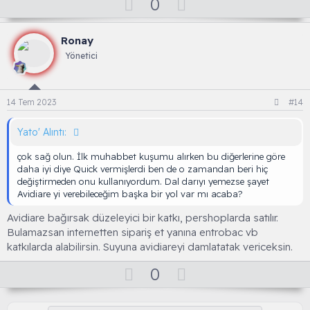
O
D
0
y
o
l
w
Ronay
a
n
Yönetici
v
o
t
14 Tem 2023
#14
e
Yato' Alıntı:
çok sağ olun. İlk muhabbet kuşumu alırken bu diğerlerine göre
daha iyi diye Quick vermişlerdi ben de o zamandan beri hiç
değiştirmeden onu kullanıyordum. Dal darıyı yemezse şayet
Avidiare yi verebileceğim başka bir yol var mı acaba?
Avidiare bağırsak düzeleyici bir katkı, pershoplarda satılır.
Bulamazsan internetten sipariş et yanına entrobac vb
katkılarda alabilirsin. Suyuna avidiareyi damlatatak vericeksin.
O
D
0
y
o
l
w