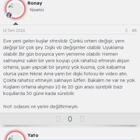
l
w
Ronay
a
n
Yönetici
v
o
t
13 Tem 2023
#8
e
Eve yeni gelen kuşlar streslidir. Çünkü ortam değişir, yem
değişir bir çok şey. Dışkı vb değişimler olabilir. Uyuklama
olabilir. Bir gün boyunca yem yememe olabilir. Hemen
salmayınız sakin bir yere koyup çok rahatsız etmeyin alışsın
ortama, şuan yapcak bir şeyiniz yok kusma, çok kabarma
olursa yazın tekrar. Ama yarın bir dışkı fotosu ile video atın.
Çokta rahatsız etmeyin salmayın lütfen. Bakalım ne var ne yok.
Kuşların ortama alışması 10 ile 20 gün arası sürebilir bazı
koşullarda 30 güne kada sürebilir.
Not: odasını ve yerini değiltirmeyin.
O
D
0
y
o
l
w
Yato