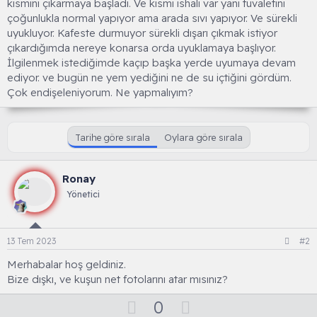
kısmını çıkarmaya başladı. Ve kısmı ishali var yani tuvaletini
çoğunlukla normal yapıyor ama arada sıvı yapıyor. Ve sürekli
uyukluyor. Kafeste durmuyor sürekli dışarı çıkmak istiyor
çıkardığımda nereye konarsa orda uyuklamaya başlıyor.
İlgilenmek istediğimde kaçıp başka yerde uyumaya devam
ediyor. ve bugün ne yem yediğini ne de su içtiğini gördüm.
Çok endişeleniyorum. Ne yapmalıyım?
Tarihe göre sırala
Oylara göre sırala
Ronay
Yönetici
13 Tem 2023
#2
Merhabalar hoş geldiniz.
Bize dışkı, ve kuşun net fotolarını atar mısınız?
O
D
0