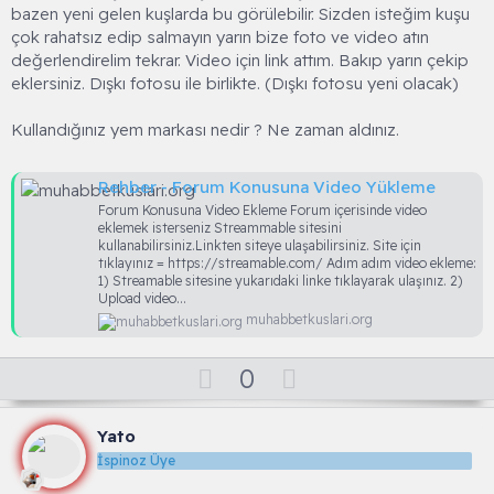
bazen yeni gelen kuşlarda bu görülebilir. Sizden isteğim kuşu
çok rahatsız edip salmayın yarın bize foto ve video atın
değerlendirelim tekrar. Video için link attım. Bakıp yarın çekip
eklersiniz. Dışkı fotosu ile birlikte. (Dışkı fotosu yeni olacak)
Kullandığınız yem markası nedir ? Ne zaman aldınız.
Rehber - Forum Konusuna Video Yükleme
Forum Konusuna Video Ekleme Forum içerisinde video
eklemek isterseniz Streammable sitesini
kullanabilirsiniz.Linkten siteye ulaşabilirsiniz. Site için
tıklayınız = https://streamable.com/ Adım adım video ekleme:
1) Streamable sitesine yukarıdaki linke tıklayarak ulaşınız. 2)
Upload video...
muhabbetkuslari.org
O
D
0
y
o
l
w
Yato
a
n
İspinoz Üye
v