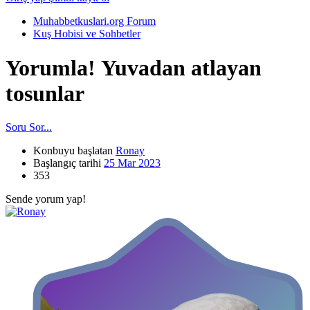
Muhabbetkuslari.org Forum
Kuş Hobisi ve Sohbetler
Yorumla!
Yuvadan atlayan
tosunlar
Soru Sor...
Konbuyu başlatan
Ronay
Başlangıç tarihi
25 Mar 2023
353
Sende yorum yap!