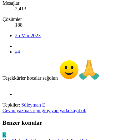
Mesajlar
2,413
Çözümler
188
25 Mar 2023
#4
Teşekkürler hocalar sağolun
Tepkiler:
Süleyman E.
Cevap yazmak için giriş yap yada kayıt ol.
Benzer konular
K