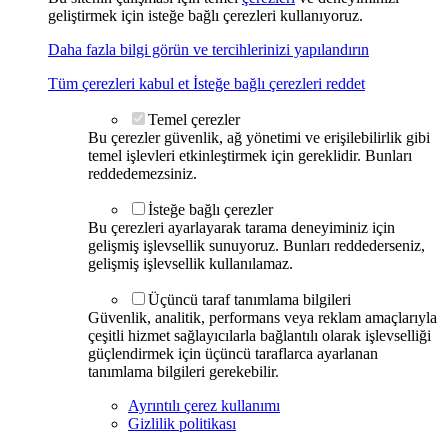
geliştirmek için isteğe bağlı çerezleri kullanıyoruz.
Daha fazla bilgi görün ve tercihlerinizi yapılandırın
Tüm çerezleri kabul et
İsteğe bağlı çerezleri reddet
Temel çerezler
Bu çerezler güvenlik, ağ yönetimi ve erişilebilirlik gibi
temel işlevleri etkinleştirmek için gereklidir. Bunları
reddedemezsiniz.
İsteğe bağlı çerezler
Bu çerezleri ayarlayarak tarama deneyiminiz için
gelişmiş işlevsellik sunuyoruz. Bunları reddederseniz,
gelişmiş işlevsellik kullanılamaz.
Üçüncü taraf tanımlama bilgileri
Güvenlik, analitik, performans veya reklam amaçlarıyla
çeşitli hizmet sağlayıcılarla bağlantılı olarak işlevselliği
güçlendirmek için üçüncü taraflarca ayarlanan
tanımlama bilgileri gerekebilir.
Ayrıntılı çerez kullanımı
Gizlilik politikası