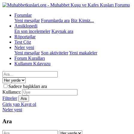
Forumlar
Yeni mesajlar
Forumlarda ara
Biz Kimiz...
Ansiklopedi
En son incelemeler
Kaynak ara
Röportajlar
Test Çöz
Neler yeni
Yeni mesajlar
Son aktiviteler
Yeni makaleler
Forum Kuralları
Kullanım Kılavuzu
Sadece başlıkları ara
Kullanıcı:
Filtreler
Ara
Giriş yap
Kayıt ol
Neler yeni
Ara