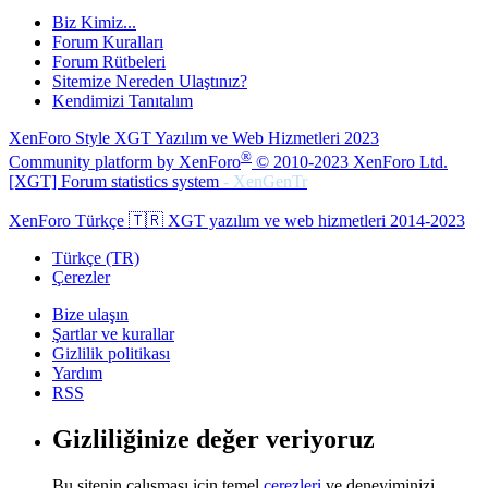
Biz Kimiz...
Forum Kuralları
Forum Rütbeleri
Sitemize Nereden Ulaştınız?
Kendimizi Tanıtalım
XenForo Style XGT Yazılım ve Web Hizmetleri 2023
®
Community platform by XenForo
© 2010-2023 XenForo Ltd.
[XGT] Forum statistics system
- XenGenTr
XenForo Türkçe 🇹🇷 XGT yazılım ve web hizmetleri 2014-2023
Türkçe (TR)
Çerezler
Bize ulaşın
Şartlar ve kurallar
Gizlilik politikası
Yardım
RSS
Gizliliğinize değer veriyoruz
Bu sitenin çalışması için temel
çerezleri
ve deneyiminizi