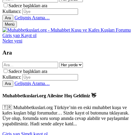
Sadece başlıkları ara
Kullanıcı:
Gelişmiş Arama…
Ara
Menü
Giriş yap
Kayıt ol
Neler yeni
Ara
Sadece başlıkları ara
Kullanıcı:
Gelişmiş Arama…
Ara
Muhabbetkuslari.org Ailesine Hoş Geldiniz 👋
🇹🇷 Muhabbetkuslari.org Türkiye’nin en eski muhabbet kuşu ve
kafes kuşları bilgi forumudur… Sizde kayıt ol butonuna tıklayarak.
Üye olup, forumda soru sorup anında cevap alabilir ve paylaşımlar
yapabilirsiniz. Hadi sende aileye katıl...
Giriş yap
Şimdi kayıt ol