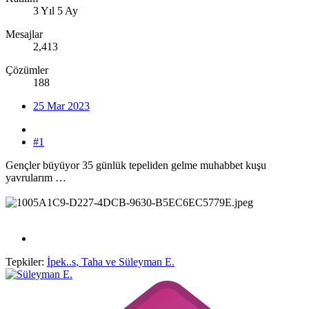
3 Yıl 5 Ay
Mesajlar
2,413
Çözümler
188
25 Mar 2023
#1
Gençler büyüyor 35 günlük tepeliden gelme muhabbet kuşu
yavrularım …
Tepkiler:
İpek..s
,
Taha
ve
Süleyman E.