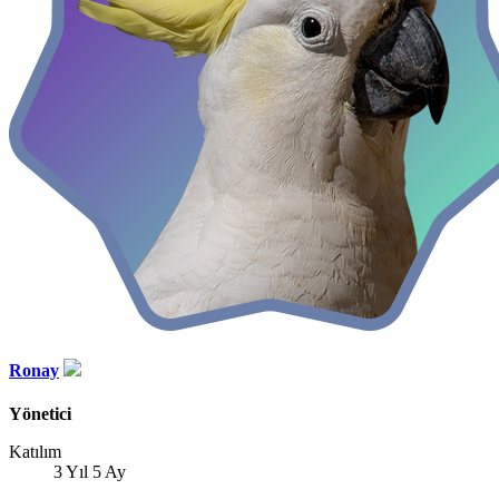
Ronay
Yönetici
Katılım
3 Yıl 5 Ay