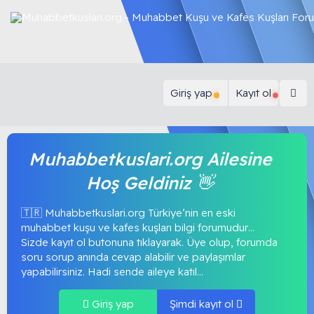
Giriş yap
Kayıt ol
Muhabbetkuslari.org Ailesine
Hoş Geldiniz 👋
🇹🇷 Muhabbetkuslari.org Türkiye’nin en eski
muhabbet kuşu ve kafes kuşları bilgi forumudur…
Sizde kayıt ol butonuna tıklayarak. Üye olup, forumda
soru sorup anında cevap alabilir ve paylaşımlar
yapabilirsiniz. Hadi sende aileye katıl...
Giriş yap
Şimdi kayıt ol