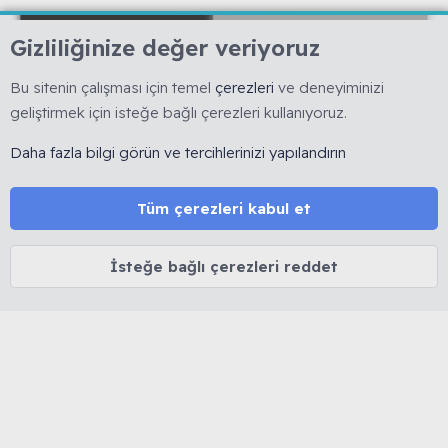
Gizliliğinize değer veriyoruz
Bu sitenin çalışması için temel
çerezleri
ve deneyiminizi
geliştirmek için isteğe bağlı çerezleri kullanıyoruz.
🇹🇷 Muhabbetkuslari.org, 2008 yılında kurulmuş, kuş
hobisine yönelik bilimsel ve deneyime dayalı bilgi
Daha fazla bilgi görün ve tercihlerinizi yapılandırın
paylaşımını esas alan köklü bir forumdur. 🚫 Reklam, ürün
satışı ve link bırakmak yasaktır. 🔒 Kişisel veriler korunur.
⚖️ Tüm içerikler 5846 sayılı Fikir ve Sanat Eserleri Kanunu
Tüm çerezleri kabul et
kapsamında olup izinsiz kopyalanamaz.
İsteğe bağlı çerezleri reddet
MUHABBET KUŞU HAKKINDA
Cinsiyet belirleme
Yaş belirleme
Tüy dökümü
İshal tedavisi
Mutasyon ve Renkler
Kuşlarda Halsizlik ve Kabarma