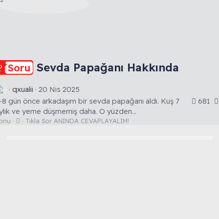
Sevda Papağanı Hakkında
Soru
qxualii
20 Nis 2025
-8 gün önce arkadaşım bir sevda papağanı aldı. Kuş 7
681
ylık ve yeme düşmemiş daha. O yüzden...
S
onu
Tıkla Sor ANINDA CEVAPLAYALIM!
o
r
u