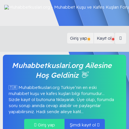
Giriş yap
Kayıt ol
Muhabbetkuslari.org Ailesine
Hoş Geldiniz 👋
🇹🇷 Muhabbetkuslari.org Türkiye’nin en eski
muhabbet kuşu ve kafes kuşları bilgi forumudur…
Sizde kayıt ol butonuna tıklayarak. Üye olup, forumda
soru sorup anında cevap alabilir ve paylaşımlar
yapabilirsiniz. Hadi sende aileye katıl...
Giriş yap
Şimdi kayıt ol