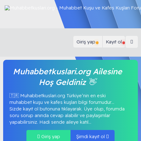
Giriş yap
Kayıt ol
Muhabbetkuslari.org Ailesine
Hoş Geldiniz 👋
🇹🇷 Muhabbetkuslari.org Türkiye’nin en eski
muhabbet kuşu ve kafes kuşları bilgi forumudur…
Sizde kayıt ol butonuna tıklayarak. Üye olup, forumda
soru sorup anında cevap alabilir ve paylaşımlar
yapabilirsiniz. Hadi sende aileye katıl...
Giriş yap
Şimdi kayıt ol