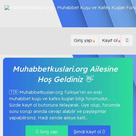
Giriş yap
Kayıt ol
Muhabbetkuslari.org Ailesine
Hoş Geldiniz 👋
🇹🇷 Muhabbetkuslari.org Türkiye’nin en eski
muhabbet kuşu ve kafes kuşları bilgi forumudur…
Sizde kayıt ol butonuna tıklayarak. Üye olup, forumda
soru sorup anında cevap alabilir ve paylaşımlar
yapabilirsiniz. Hadi sende aileye katıl...
Giriş yap
Şimdi kayıt ol