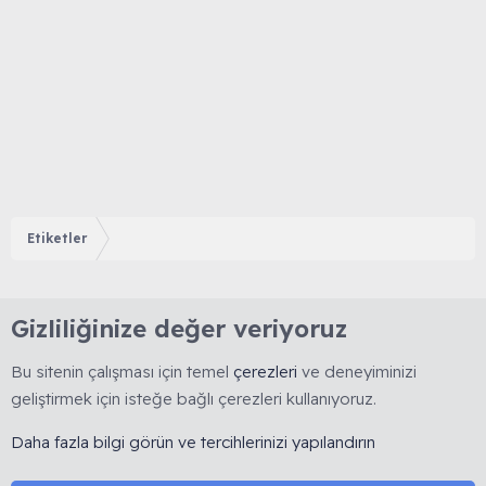
Etiketler
Gizliliğinize değer veriyoruz
Bu sitenin çalışması için temel
çerezleri
ve deneyiminizi
geliştirmek için isteğe bağlı çerezleri kullanıyoruz.
🇹🇷 Muhabbetkuslari.org, 2008 yılında kurulmuş, kuş
Daha fazla bilgi görün ve tercihlerinizi yapılandırın
hobisine yönelik bilimsel ve deneyime dayalı bilgi
paylaşımını esas alan köklü bir forumdur. 🚫 Reklam, ürün