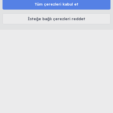
satışı ve link bırakmak yasaktır. 🔒 Kişisel veriler korunur.
Tüm çerezleri kabul et
⚖️ Tüm içerikler 5846 sayılı Fikir ve Sanat Eserleri Kanunu
kapsamında olup izinsiz kopyalanamaz.
İsteğe bağlı çerezleri reddet
MUHABBET KUŞU HAKKINDA
Cinsiyet belirleme
Yaş belirleme
Tüy dökümü
İshal tedavisi
Mutasyon ve Renkler
Kuşlarda Halsizlik ve Kabarma
MUHABBETKUSLARI.ORG HAKKINDA
Biz Kimiz...
Forum Kuralları
Forum Rütbeleri
Sitemize Nereden Ulaştınız?
Kendimizi Tanıtalım