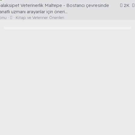
alaksipet Veterinerlik Maltepe - Bostancı çevresinde
2K
anatlı uzmanı arayanlar için öneri...
Ö
onu
Kitap ve Veteriner Önerileri
n
e
r
i