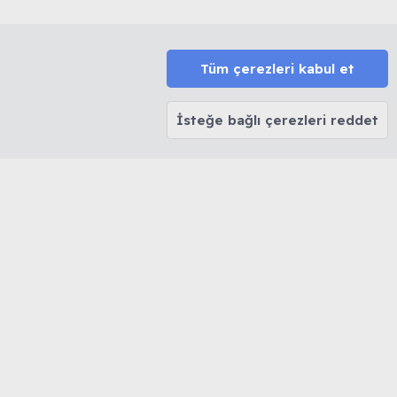
Tüm çerezleri kabul et
HAKKINDA
MUHABBETKUSLARI.ORG
HAKKINDA
İsteğe bağlı çerezleri reddet
Biz Kimiz...
Forum Kuralları
Forum Rütbeleri
Sitemize Nereden Ulaştınız?
ler
Kendimizi Tanıtalım
k ve Kabarma
ın
Şartlar ve kurallar
Gizlilik politikası
Yardım
R