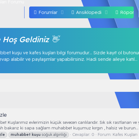
Forumlar
Ansiklopedi
Röportaj
 Hoş Geldiniz 👋
bbet kuşu ve kafes kuşları bilgi forumudur… Sizde kayıt ol buton
p alabilir ve paylaşımlar yapabilirsiniz. Hadi sende aileye katıl...
zle
Kuşlarımız evlerimizin küçük sevecen canlılarıdır. Sık sık rastlanan ve ya
abah bakarız ki sapa sağlam muhabbet kuşumuz kırgın , halsiz ve burun...
Cevaplar: 0
Forum:
Kafes Kuşları 
zle
muhabbet
kuşu
soğuk algınlığı