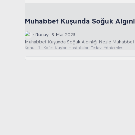
Muhabbet Kuşunda Soğuk Algınlı
Ronay
9 Mar 2023
Muhabbet Kuşunda Soğuk Algınlığı Nezle Muhabbet Ku
T
Konu
Kafes Kuşları Hastalıkları Tedavi Yöntemleri
a
r
t
ı
ş
m
a