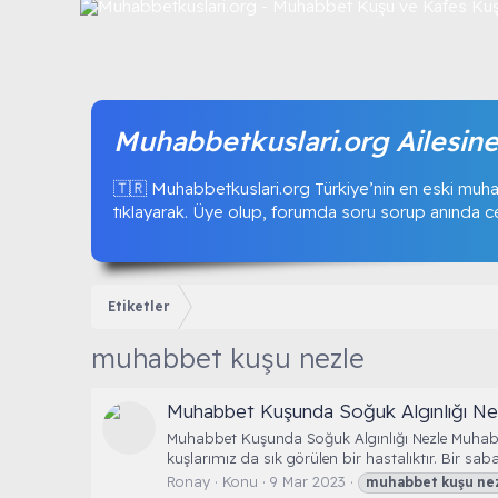
Muhabbetkuslari.org Ailesine
🇹🇷 Muhabbetkuslari.org Türkiye’nin en eski muha
tıklayarak. Üye olup, forumda soru sorup anında ceva
Etiketler
muhabbet kuşu nezle
Muhabbet Kuşunda Soğuk Algınlığı Ne
Muhabbet Kuşunda Soğuk Algınlığı Nezle Muhabbet 
kuşlarımız da sık görülen bir hastalıktır. Bir s
Ronay
Konu
9 Mar 2023
muhabbet
kuşu
ne