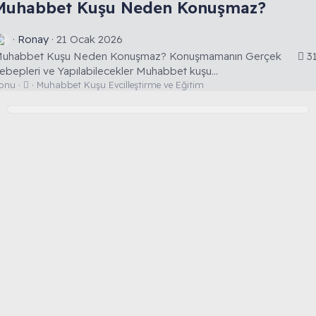
Muhabbet Kuşu Neden Konuşmaz?
Ronay
21 Ocak 2026
uhabbet Kuşu Neden Konuşmaz? Konuşmamanın Gerçek
3
ebepleri ve Yapılabilecekler Muhabbet kuşu...
T
onu
Muhabbet Kuşu Evcilleştirme ve Eğitim
a
r
t
ı
ş
m
a