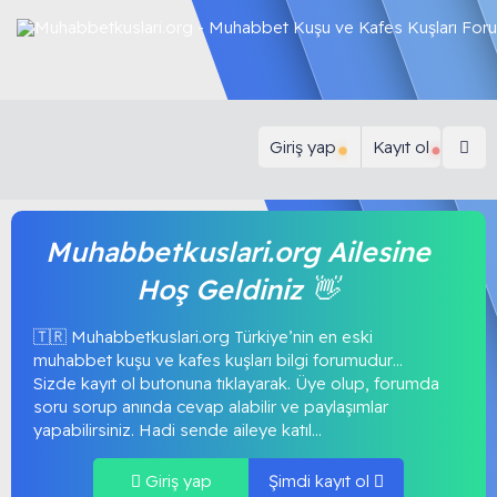
Giriş yap
Kayıt ol
Muhabbetkuslari.org Ailesine
Hoş Geldiniz 👋
🇹🇷 Muhabbetkuslari.org Türkiye’nin en eski
muhabbet kuşu ve kafes kuşları bilgi forumudur…
Sizde kayıt ol butonuna tıklayarak. Üye olup, forumda
soru sorup anında cevap alabilir ve paylaşımlar
yapabilirsiniz. Hadi sende aileye katıl...
Giriş yap
Şimdi kayıt ol