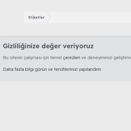
Etiketler
Gizliliğinize değer veriyoruz
Bu sitenin çalışması için temel
çerezleri
ve deneyiminizi geliştirme
Daha fazla bilgi görün ve tercihlerinizi yapılandırın
🇹🇷 Muhabbetkuslari.org, 2008 yılında kurulmuş, 
dayalı bilgi paylaşımını esas alan köklü bir forumdu
yasaktır. 🔒 Kişisel veriler korunur. ⚖️ Tüm içerikler
kapsamında olup izinsiz kopyalanamaz.