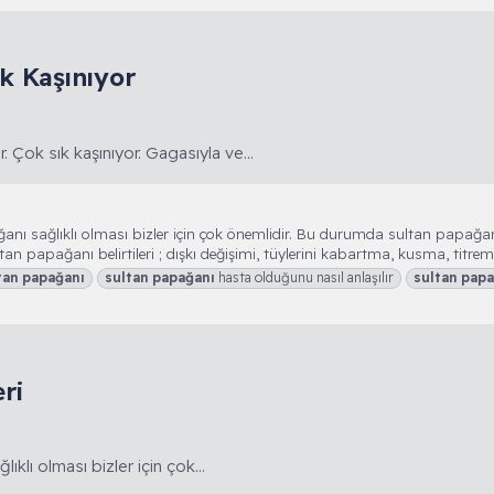
k Kaşınıyor
. Çok sık kaşınıyor. Gagasıyla ve...
ağanı sağlıklı olması bizler için çok önemlidir. Bu durumda sultan papağ
 papağanı belirtileri ; dışkı değişimi, tüylerini kabartma, kusma, titreme
tan
papağanı
sultan
papağanı
hasta olduğunu nasıl anlaşılır
sultan
papa
ri
ıklı olması bizler için çok...