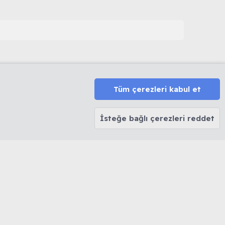
Tüm çerezleri kabul et
HAKKINDA
MUHABBETKUSLARI.ORG
HAKKINDA
İsteğe bağlı çerezleri reddet
Biz Kimiz...
Forum Kuralları
Forum Rütbeleri
Sitemize Nereden Ulaştınız?
ler
Kendimizi Tanıtalım
k ve Kabarma