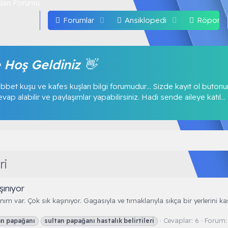
Forumlar
Ansiklopedi
Röportaj
 Hoş Geldiniz 👋
bbet kuşu ve kafes kuşları bilgi forumudur… Sizde kayıt ol buton
p alabilir ve paylaşımlar yapabilirsiniz. Hadi sende aileye katıl...
ri
ınıyor
ım var. Çok sık kaşınıyor. Gagasıyla ve tırnaklarıyla sıkça bir yerlerini k
Cevaplar: 6
Forum
an
papağanı
sultan
papağanı
hastalık
belirtileri