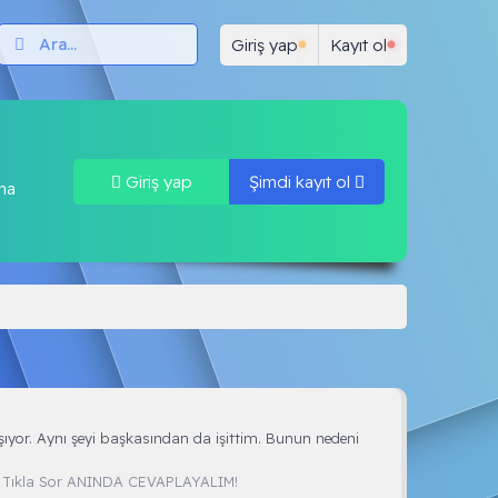
lar
Test Çöz
Neler yeni
Forum Kuralları
Giriş yap
Kayıt ol
Giriş yap
Şimdi kayıt ol
una
aşıyor. Aynı şeyi başkasından da işittim. Bunun nedeni
:
Tıkla Sor ANINDA CEVAPLAYALIM!