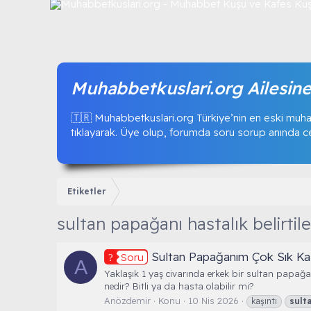
Muhabbetkuslari.org Ailesine
🇹🇷 Muhabbetkuslari.org Türkiye’nin en eski muha
tıklayarak. Üye olup, forumda soru sorup anında ceva
Etiketler
sultan papağanı hastalık belirtile
Sultan Papağanım Çok Sık Kaş
Soru
A
Yaklaşık 1 yaş civarında erkek bir sultan papağan
nedir? Bitli ya da hasta olabilir mi?
Anözdemir
Konu
10 Nis 2026
kaşıntı
sult