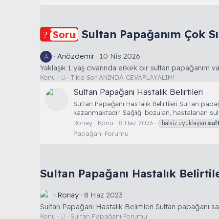
Sultan Papağanım Çok Sı
Soru
Anözdemir
10 Nis 2026
A
Yaklaşık 1 yaş civarında erkek bir sultan papağanım var
S
Konu
Tıkla Sor ANINDA CEVAPLAYALIM!
o
Sultan Papağanı Hastalık Belirtileri
r
u
Sultan Papağanı Hastalık Belirtileri Sultan pap
kazanmaktadır. Sağlığı bozulan, hastalanan sultan
Ronay
Konu
8 Haz 2023
halsiz uyuklayan
sul
Papağanı Forumu
Sultan Papağanı Hastalık Belirtile
Ronay
8 Haz 2023
Sultan Papağanı Hastalık Belirtileri Sultan papağanı sağl
T
Konu
Sultan Papağanı Forumu