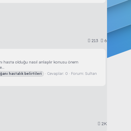
213
6
anı hasta olduğu nasıl anlaşılır konusu önem
...
Cevaplar: 0
Forum:
Sultan
ğanı
hastalık
belirtileri
2K