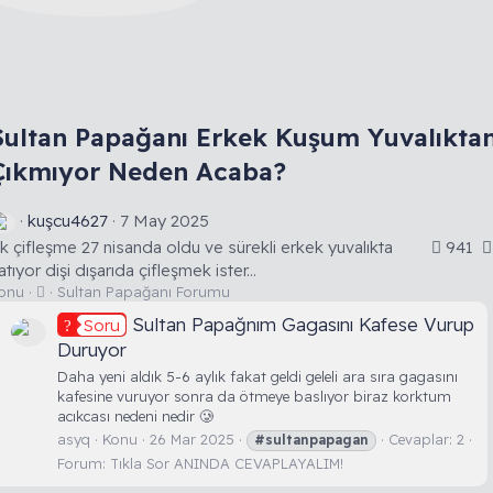
Sultan Papağanı Erkek Kuşum Yuvalıkta
Çıkmıyor Neden Acaba?
kuşcu4627
7 May 2025
lk çifleşme 27 nisanda oldu ve sürekli erkek yuvalıkta
941
atıyor dişi dışarıda çifleşmek ister...
T
onu
Sultan Papağanı Forumu
a
Sultan Papağnım Gagasını Kafese Vurup
Soru
r
Duruyor
t
ı
Daha yeni aldık 5-6 aylık fakat geldi geleli ara sıra gagasını
ş
kafesine vuruyor sonra da ötmeye baslıyor biraz korktum
m
acıkcası nedeni nedir 🥲
a
asyq
Konu
26 Mar 2025
Cevaplar: 2
#sultanpapagan
Forum:
Tıkla Sor ANINDA CEVAPLAYALIM!