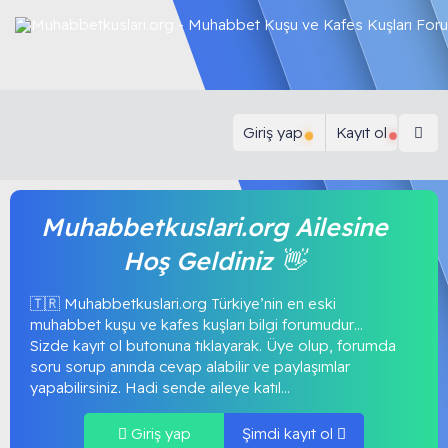
Giriş yap
Kayıt ol
Muhabbetkuslari.org Ailesine
Hoş Geldiniz 👋
🇹🇷 Muhabbetkuslari.org Türkiye’nin en eski
muhabbet kuşu ve kafes kuşları bilgi forumudur…
Sizde kayıt ol butonuna tıklayarak. Üye olup, forumda
soru sorup anında cevap alabilir ve paylaşımlar
yapabilirsiniz. Hadi sende aileye katıl...
Giriş yap
Şimdi kayıt ol