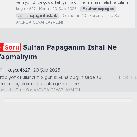
yemiyor. Birde çok ürkek yeni aldım elime nasıl alıştıra bilirim
kuşcu4627
Konu
20 Şub 2025
#sultanpapagan
Cevaplar: 10
Forum:
Tıkla Sor
#sultanppaganıhastalık
ANINDA CEVAPLAYALIM!
Sultan Papaganım Ishal Ne
Soru
Yapmalıyım
kuşcu4627
20 Şub 2025
robiyotik kullandım 2 gün suyuna bugün sade su
1K
1
erdim ilaç aldım ama daha gelmedi ne...
S
onu
Tıkla Sor ANINDA CEVAPLAYALIM!
o
r
u