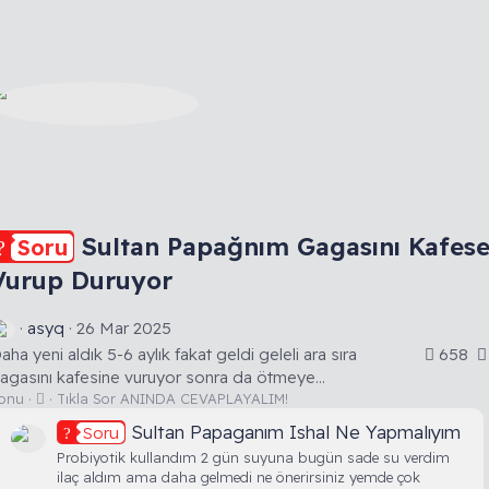
Sultan Papağnım Gagasını Kafes
Soru
Vurup Duruyor
asyq
26 Mar 2025
aha yeni aldık 5-6 aylık fakat geldi geleli ara sıra
658
agasını kafesine vuruyor sonra da ötmeye...
S
onu
Tıkla Sor ANINDA CEVAPLAYALIM!
o
Sultan Papaganım Ishal Ne Yapmalıyım
Soru
r
u
Probiyotik kullandım 2 gün suyuna bugün sade su verdim
ilaç aldım ama daha gelmedi ne önerirsiniz yemde çok