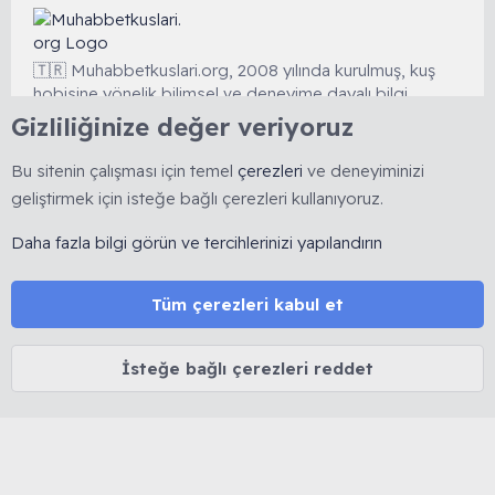
🇹🇷 Muhabbetkuslari.org, 2008 yılında kurulmuş, kuş
hobisine yönelik bilimsel ve deneyime dayalı bilgi
paylaşımını esas alan köklü bir forumdur. 🚫 Reklam, ürün
Gizliliğinize değer veriyoruz
satışı ve link bırakmak yasaktır. 🔒 Kişisel veriler korunur.
⚖️ Tüm içerikler 5846 sayılı Fikir ve Sanat Eserleri Kanunu
Bu sitenin çalışması için temel
çerezleri
ve deneyiminizi
kapsamında olup izinsiz kopyalanamaz.
geliştirmek için isteğe bağlı çerezleri kullanıyoruz.
Daha fazla bilgi görün ve tercihlerinizi yapılandırın
MUHABBET KUŞU HAKKINDA
Cinsiyet belirleme
Yaş belirleme
Tüm çerezleri kabul et
Tüy dökümü
İshal tedavisi
İsteğe bağlı çerezleri reddet
Mutasyon ve Renkler
Kuşlarda Halsizlik ve Kabarma
MUHABBETKUSLARI.ORG HAKKINDA
Biz Kimiz...