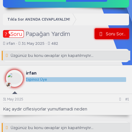
Tıkla Sor ANINDA CEVAPLAYALIM!
Papağan Yardim
Soru
Soru Sor...
K
B
irfan
31 May 2025
482
o
a
n
ş
Üzgünüz bu konu cevaplar için kapatılmıştır...
b
l
u
a
y
n
irfan
u
g
İspinoz Üye
b
ı
a
ç
ş
t
l
a
31 May 2025
#1
a
r
t
i
Kaç aydır ciflesiyorlar yumutlamadi neden
a
h
n
i
Üzgünüz bu konu cevaplar için kapatılmıştır...