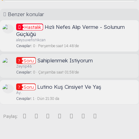
Benzer konular
Hızlı Nefes Alıp Verme - Solunum
Hastalık
Güçlüğü
aleysuvefıstıkcan
Cevaplar
0
Perşembe saat 14:48'de
Sahiplenmek Istiyorum
Soru
Zeynp46
Cevaplar
0
Çarşamba saat 01:58'de
Lutino Kuş Cinsiyet Ve Yaş
Soru
Ay.
Cevaplar
1
Dün 21:30 da
Facebook
Twitter
Reddit
Pinterest
Tumblr
WhatsApp
E-posta
Paylaş: