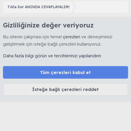
Tıkla Sor ANINDA CEVAPLAYALIM!
Gizliliğinize değer veriyoruz
Bu sitenin çalışması için temel
çerezleri
ve deneyiminizi
geliştirmek için isteğe bağlı çerezleri kullanıyoruz.
Daha fazla bilgi görün ve tercihlerinizi yapılandırın
🇹🇷 Muhabbetkuslari.org, 2008 yılında kurulmuş, kuş
hobisine yönelik bilimsel ve deneyime dayalı bilgi
paylaşımını esas alan köklü bir forumdur. 🚫 Reklam, ürün
Tüm çerezleri kabul et
satışı ve link bırakmak yasaktır. 🔒 Kişisel veriler korunur.
⚖️ Tüm içerikler 5846 sayılı Fikir ve Sanat Eserleri Kanunu
İsteğe bağlı çerezleri reddet
kapsamında olup izinsiz kopyalanamaz.
MUHABBET KUŞU HAKKINDA
Cinsiyet belirleme
Yaş belirleme
Tüy dökümü