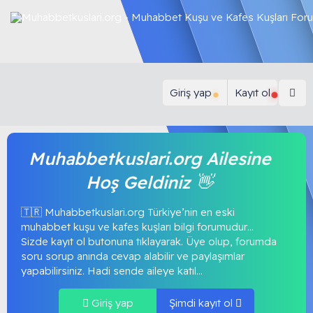
Giriş yap
Kayıt ol
Muhabbetkuslari.org Ailesine
Hoş Geldiniz 👋
🇹🇷 Muhabbetkuslari.org Türkiye’nin en eski
muhabbet kuşu ve kafes kuşları bilgi forumudur…
Sizde kayıt ol butonuna tıklayarak. Üye olup, forumda
soru sorup anında cevap alabilir ve paylaşımlar
yapabilirsiniz. Hadi sende aileye katıl...
Giriş yap
Şimdi kayıt ol