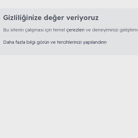
Gizliliğinize değer veriyoruz
Bu sitenin çalışması için temel
çerezleri
ve deneyiminizi geliştirme
Daha fazla bilgi görün ve tercihlerinizi yapılandırın
🇹🇷 Muhabbetkuslari.org, 2008 yılında kurulmuş, 
dayalı bilgi paylaşımını esas alan köklü bir forumdu
yasaktır. 🔒 Kişisel veriler korunur. ⚖️ Tüm içerikler
kapsamında olup izinsiz kopyalanamaz.
i.org
Türkçe (TR)
Çerezler