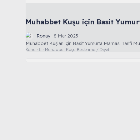
Muhabbet Kuşu için Basit Yumurt
Ronay
8 Mar 2023
Muhabbet Kuşları için Basit Yumurta Maması Tarifi Mu
T
Konu
Muhabbet Kuşu Beslenme / Diyet
a
r
t
ı
ş
m
a