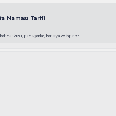
a Maması Tarifi
habbet kuşu, papağanlar, kanarya ve ispinoz...