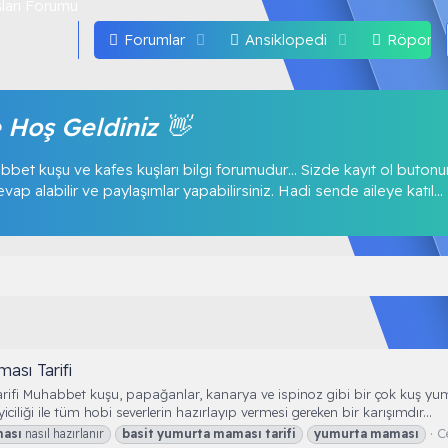
Forumlar
Ansiklopedi
Röportaj
 Hoş Geldiniz 👋
bbet kuşu ve kafes kuşları bilgi forumudur… Sizde kayıt ol buton
p alabilir ve paylaşımlar yapabilirsiniz. Hadi sende aileye katıl...
sı Tarifi
fi Muhabbet kuşu, papağanlar, kanarya ve ispinoz gibi bir çok kuş yumur
iliği ile tüm hobi severlerin hazırlayıp vermesi gereken bir karışımdır...
C
ası
nasıl hazırlanır
basit
yumurta
maması
tarifi
yumurta
maması