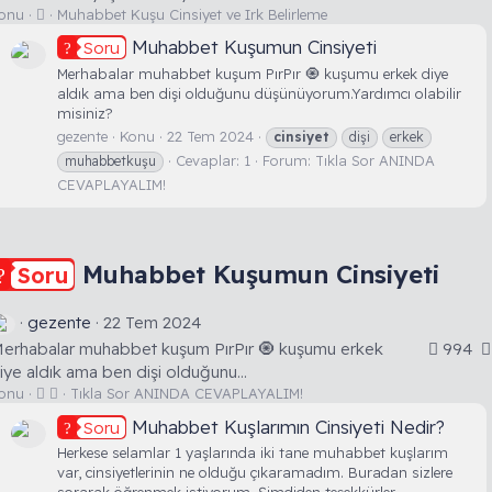
T
onu
Muhabbet Kuşu Cinsiyet ve Irk Belirleme
a
Muhabbet Kuşumun Cinsiyeti
Soru
r
t
Merhabalar muhabbet kuşum PırPır 🧿 kuşumu erkek diye
ı
aldık ama ben dişi olduğunu düşünüyorum.Yardımcı olabilir
ş
misiniz?
m
gezente
Konu
22 Tem 2024
cinsiyet
dişi
erkek
a
Cevaplar: 1
Forum:
Tıkla Sor ANINDA
muhabbetkuşu
CEVAPLAYALIM!
Muhabbet Kuşumun Cinsiyeti
Soru
gezente
22 Tem 2024
erhabalar muhabbet kuşum PırPır 🧿 kuşumu erkek
994
iye aldık ama ben dişi olduğunu...
S
Ç
onu
Tıkla Sor ANINDA CEVAPLAYALIM!
o
ö
Muhabbet Kuşlarımın Cinsiyeti Nedir?
Soru
r
z
u
ü
Herkese selamlar 1 yaşlarında iki tane muhabbet kuşlarım
l
var, cinsiyetlerinin ne olduğu çıkaramadım. Buradan sizlere
d
sorarak öğrenmek istiyorum. Şimdiden teşekkürler.