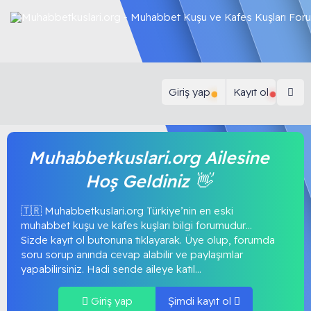
Giriş yap
Kayıt ol
Muhabbetkuslari.org Ailesine
Hoş Geldiniz 👋
🇹🇷 Muhabbetkuslari.org Türkiye’nin en eski
muhabbet kuşu ve kafes kuşları bilgi forumudur…
Sizde kayıt ol butonuna tıklayarak. Üye olup, forumda
soru sorup anında cevap alabilir ve paylaşımlar
yapabilirsiniz. Hadi sende aileye katıl...
Giriş yap
Şimdi kayıt ol