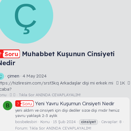
Ç
Muhabbet Kuşunun Cinsiyeti
Soru
Nedir
çimen
4 May 2024
Ç
ttps://hizliresim.com/srst3kq Arkadaşlar dişi mi erkek mi
1K
caba?
S
Ç
onu
Tıkla Sor ANINDA CEVAPLAYALIM!
o
ö
Yeni Yavru Kuşumun Cinsiyeti Nedir
Soru
B
r
z
u
ü
yeni aldım ve cinsiyeti için dişi dediler sizce dişi mıdır henüz
l
yavru yaklaşık 2-3 aylık
d
bosbelesbiri
Konu
15 Şub 2024
Cevaplar: 8
cinsiyet
ü
Forum:
Tıkla Sor ANINDA CEVAPLAYALIM!