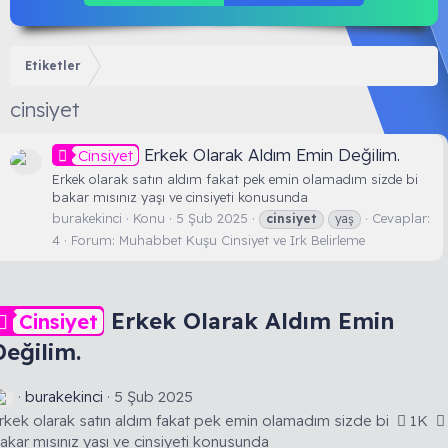
Etiketler
cinsiyet
Erkek Olarak Aldım Emin Değilim.
Cinsiyet
Erkek olarak satın aldım fakat pek emin olamadım sizde bi
bakar mısınız yaşı ve cinsiyeti konusunda
burakekinci
Konu
5 Şub 2025
Cevaplar:
cinsiyet
yaş
4
Forum:
Muhabbet Kuşu Cinsiyet ve Irk Belirleme
Erkek Olarak Aldım Emin
Cinsiyet
Değilim.
burakekinci
5 Şub 2025
rkek olarak satın aldım fakat pek emin olamadım sizde bi
1K
akar mısınız yaşı ve cinsiyeti konusunda