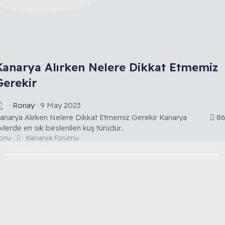
Kanarya Alırken Nelere Dikkat Etmemiz
Gerekir
Ronay
9 May 2023
anarya Alırken Nelere Dikkat Etmemiz Gerekir Kanarya
86
vlerde en sık beslenilen kuş türüdür...
T
onu
Kanarya Forumu
a
r
t
ı
ş
m
a