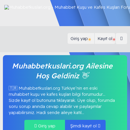
Giriş yap
Kayıt ol
Muhabbetkuslari.org Ailesine
Hoş Geldiniz 👋
🇹🇷 Muhabbetkuslari.org Türkiye’nin en eski
muhabbet kuşu ve kafes kuşları bilgi forumudur…
Sizde kayıt ol butonuna tıklayarak. Üye olup, forumda
soru sorup anında cevap alabilir ve paylaşımlar
yapabilirsiniz. Hadi sende aileye katıl...
Giriş yap
Şimdi kayıt ol