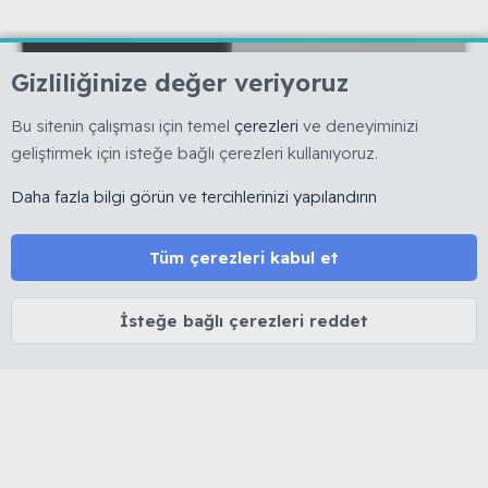
Gizliliğinize değer veriyoruz
Bu sitenin çalışması için temel
çerezleri
ve deneyiminizi
geliştirmek için isteğe bağlı çerezleri kullanıyoruz.
🇹🇷 Muhabbetkuslari.org, 2008 yılında kurulmuş, kuş
hobisine yönelik bilimsel ve deneyime dayalı bilgi
Daha fazla bilgi görün ve tercihlerinizi yapılandırın
paylaşımını esas alan köklü bir forumdur. 🚫 Reklam, ürün
satışı ve link bırakmak yasaktır. 🔒 Kişisel veriler korunur.
⚖️ Tüm içerikler 5846 sayılı Fikir ve Sanat Eserleri Kanunu
Tüm çerezleri kabul et
kapsamında olup izinsiz kopyalanamaz.
İsteğe bağlı çerezleri reddet
MUHABBET KUŞU HAKKINDA
Cinsiyet belirleme
Yaş belirleme
Tüy dökümü
İshal tedavisi
Mutasyon ve Renkler