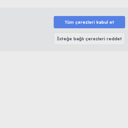
Tüm çerezleri kabul et
HAKKINDA
MUHABBETKUSLARI.ORG
HAKKINDA
İsteğe bağlı çerezleri reddet
Biz Kimiz...
Forum Kuralları
Forum Rütbeleri
Sitemize Nereden Ulaştınız?
ler
Kendimizi Tanıtalım
k ve Kabarma
ın
Şartlar ve kurallar
Gizlilik politikası
Yardım
R