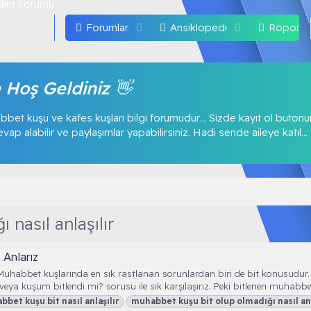
Forumlar
Ansiklopedi
Röportaj
 Hoş Geldiniz 👋
bbet kuşu ve kafes kuşları bilgi forumudur… Sizde kayıt ol buton
p alabilir ve paylaşımlar yapabilirsiniz. Hadi sende aileye katıl...
nasıl anlaşılır
Anlarız
habbet kuşlarında en sık rastlanan sorunlardan biri de bit konusudur. 
a kuşum bitlendi mi? sorusu ile sık karşılaşırız. Peki bitlenen muhabbet
abbet
kuşu
bit
nasıl
anlaşılır
muhabbet
kuşu
bit
olup
olmadığı
nasıl
an