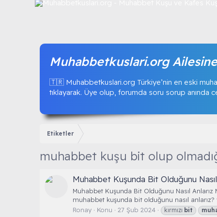
Muhabbetkuslari.org Ailesine
🇹🇷 Muhabbetkuslari.org Türkiye’nin en eski muha
tıklayarak. Üye olup, forumda soru sorup anında ceva
Etiketler
muhabbet kuşu bit olup olmadığı 
Muhabbet Kuşunda Bit Olduğunu Nasıl 
Muhabbet Kuşunda Bit Olduğunu Nasıl Anlarız Mu
muhabbet kuşunda bit olduğunu nasıl anlarız? vey
Ronay
Konu
27 Şub 2024
kırmızı
bit
muh