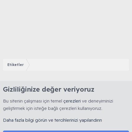
Etiketler
Gizliliğinize değer veriyoruz
Bu sitenin çalışması için temel
çerezleri
ve deneyiminizi
geliştirmek için isteğe bağlı çerezleri kullanıyoruz.
🇹🇷 Muhabbetkuslari.org, 2008 yılında kurulmuş, kuş
Daha fazla bilgi görün ve tercihlerinizi yapılandırın
hobisine yönelik bilimsel ve deneyime dayalı bilgi
paylaşımını esas alan köklü bir forumdur. 🚫 Reklam, ürün