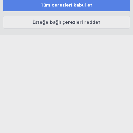
satışı ve link bırakmak yasaktır. 🔒 Kişisel veriler korunur.
Tüm çerezleri kabul et
⚖️ Tüm içerikler 5846 sayılı Fikir ve Sanat Eserleri Kanunu
kapsamında olup izinsiz kopyalanamaz.
İsteğe bağlı çerezleri reddet
MUHABBET KUŞU HAKKINDA
Cinsiyet belirleme
Yaş belirleme
Tüy dökümü
İshal tedavisi
Mutasyon ve Renkler
Kuşlarda Halsizlik ve Kabarma
MUHABBETKUSLARI.ORG HAKKINDA
Biz Kimiz...
Forum Kuralları
Forum Rütbeleri
Sitemize Nereden Ulaştınız?
Kendimizi Tanıtalım