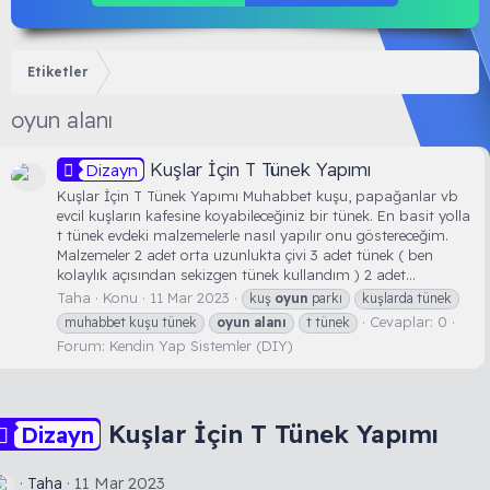
Etiketler
oyun alanı
Kuşlar İçin T Tünek Yapımı
Dizayn
Kuşlar İçin T Tünek Yapımı Muhabbet kuşu, papağanlar vb
evcil kuşların kafesine koyabileceğiniz bir tünek. En basit yolla
t tünek evdeki malzemelerle nasıl yapılır onu göstereceğim.
Malzemeler 2 adet orta uzunlukta çivi 3 adet tünek ( ben
kolaylık açısından sekizgen tünek kullandım ) 2 adet...
Taha
Konu
11 Mar 2023
kuş
oyun
parkı
kuşlarda tünek
Cevaplar: 0
muhabbet kuşu tünek
oyun
alanı
t tünek
Forum:
Kendin Yap Sistemler (DIY)
Kuşlar İçin T Tünek Yapımı
Dizayn
Taha
11 Mar 2023