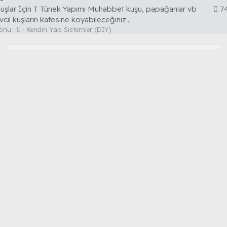
uşlar İçin T Tünek Yapımı Muhabbet kuşu, papağanlar vb
7
vcil kuşların kafesine koyabileceğiniz...
T
onu
Kendin Yap Sistemler (DIY)
a
r
t
ı
ş
m
a