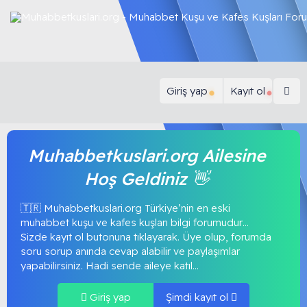
Giriş yap
Kayıt ol
Muhabbetkuslari.org Ailesine
Hoş Geldiniz 👋
🇹🇷 Muhabbetkuslari.org Türkiye’nin en eski
muhabbet kuşu ve kafes kuşları bilgi forumudur…
Sizde kayıt ol butonuna tıklayarak. Üye olup, forumda
soru sorup anında cevap alabilir ve paylaşımlar
yapabilirsiniz. Hadi sende aileye katıl...
Giriş yap
Şimdi kayıt ol