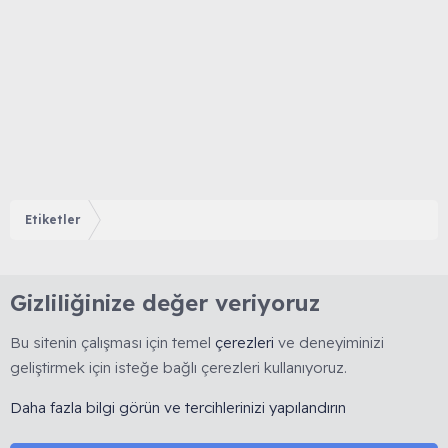
Etiketler
Gizliliğinize değer veriyoruz
Bu sitenin çalışması için temel
çerezleri
ve deneyiminizi
geliştirmek için isteğe bağlı çerezleri kullanıyoruz.
🇹🇷 Muhabbetkuslari.org, 2008 yılında kurulmuş, kuş
Daha fazla bilgi görün ve tercihlerinizi yapılandırın
hobisine yönelik bilimsel ve deneyime dayalı bilgi
paylaşımını esas alan köklü bir forumdur. 🚫 Reklam, ürün