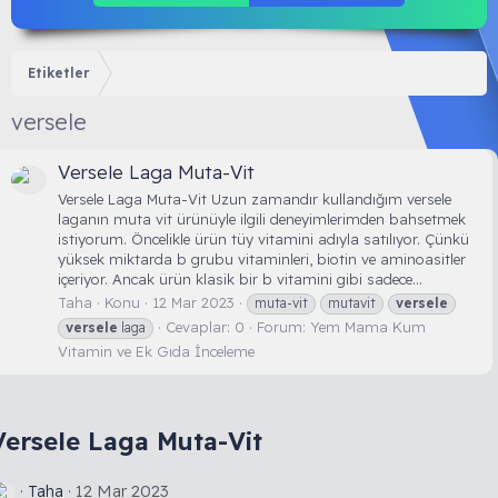
Etiketler
versele
Versele Laga Muta-Vit
Versele Laga Muta-Vit Uzun zamandır kullandığım versele
laganın muta vit ürünüyle ilgili deneyimlerimden bahsetmek
istiyorum. Öncelikle ürün tüy vitamini adıyla satılıyor. Çünkü
yüksek miktarda b grubu vitaminleri, biotin ve aminoasitler
içeriyor. Ancak ürün klasik bir b vitamini gibi sadece...
Taha
Konu
12 Mar 2023
muta-vit
mutavit
versele
Cevaplar: 0
Forum:
Yem Mama Kum
versele
laga
Vitamin ve Ek Gıda İnceleme
Versele Laga Muta-Vit
Taha
12 Mar 2023