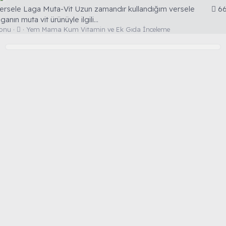
ersele Laga Muta-Vit Uzun zamandır kullandığım versele
66
aganın muta vit ürünüyle ilgili...
T
onu
Yem Mama Kum Vitamin ve Ek Gıda İnceleme
a
r
t
ı
ş
m
a