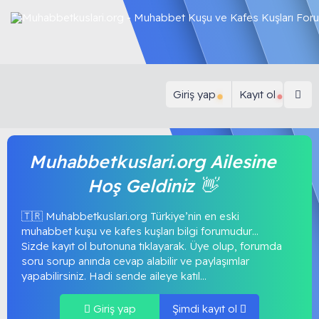
Giriş yap
Kayıt ol
Muhabbetkuslari.org Ailesine
Hoş Geldiniz 👋
🇹🇷 Muhabbetkuslari.org Türkiye’nin en eski
muhabbet kuşu ve kafes kuşları bilgi forumudur…
Sizde kayıt ol butonuna tıklayarak. Üye olup, forumda
soru sorup anında cevap alabilir ve paylaşımlar
yapabilirsiniz. Hadi sende aileye katıl...
Giriş yap
Şimdi kayıt ol